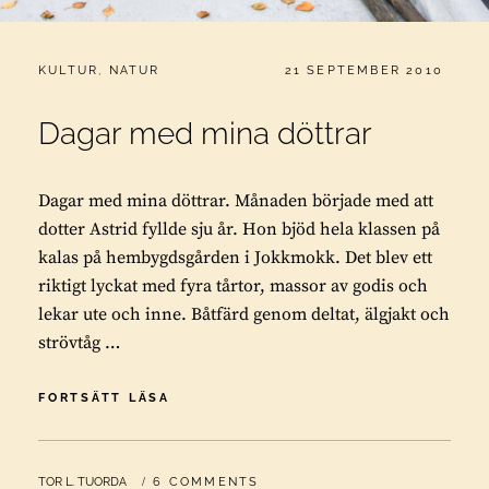
CATEGORIES:
PUBLICERAT
KULTUR
,
NATUR
21 SEPTEMBER 2010
Dagar med mina döttrar
Dagar med mina döttrar. Månaden började med att
dotter Astrid fyllde sju år. Hon bjöd hela klassen på
kalas på hembygdsgården i Jokkmokk. Det blev ett
riktigt lyckat med fyra tårtor, massor av godis och
lekar ute och inne. Båtfärd genom deltat, älgjakt och
strövtåg …
DAGAR
FORTSÄTT LÄSA
MED
MINA
DÖTTRAR
BY
TOR L. TUORDA
6 COMMENTS