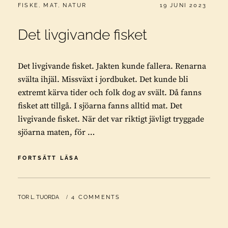
CATEGORIES:
PUBLICERAT
FISKE
,
MAT
,
NATUR
19 JUNI 2023
Det livgivande fisket
Det livgivande fisket. Jakten kunde fallera. Renarna
svälta ihjäl. Missväxt i jordbuket. Det kunde bli
extremt kärva tider och folk dog av svält. Då fanns
fisket att tillgå. I sjöarna fanns alltid mat. Det
livgivande fisket. När det var riktigt jävligt tryggade
sjöarna maten, för …
DET
FORTSÄTT LÄSA
LIVGIVANDE
FISKET
BY
TOR L. TUORDA
4 COMMENTS