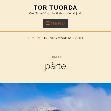
Skip
TOR TUORDA
to
Om Natur-Historia-Aktivism-Kvikkjokk
content
MENU
HEM
INLÄGG MÄRKTA
PÅRTE
ETIKETT:
pårte