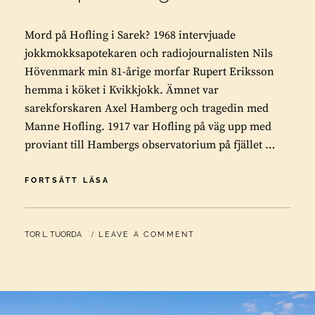
Mord på Hofling i Sarek? 1968 intervjuade
jokkmokksapotekaren och radiojournalisten Nils
Hövenmark min 81-årige morfar Rupert Eriksson
hemma i köket i Kvikkjokk. Ämnet var
sarekforskaren Axel Hamberg och tragedin med
Manne Hofling. 1917 var Hofling på väg upp med
proviant till Hambergs observatorium på fjället …
MORD
FORTSÄTT LÄSA
PÅ
HOFLING
I
BY
TOR L. TUORDA
LEAVE A COMMENT
SAREK?