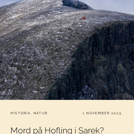
CATEGORIES:
PUBLICERAT
HISTORIA
,
NATUR
1 NOVEMBER 2023
Mord på Hofling i Sarek?