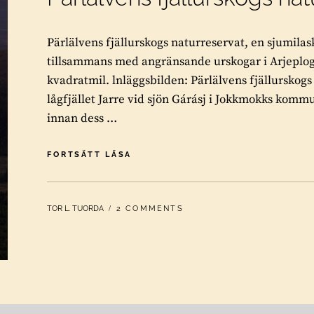
Pärlälvens fjällurskogs naturreservat, en sjumilas
tillsammans med angränsande urskogar i Arjeplog
kvadratmil. lnläggsbilden: Pärlälvens fjällurskogs
lågfjället Jarre vid sjön Gárásj i Jokkmokks komm
innan dess …
PÄRLÄLVENS
FORTSÄTT LÄSA
FJÄLLURSKOGS
NATURRESERVAT
BY
TOR L. TUORDA
2 COMMENTS