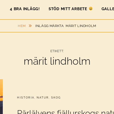
4 BRA INLÄGG!
STÖD MITT ARBETE
GALLE
HEM
INLÄGG MÄRKTA
MÄRIT LINDHOLM
ETIKETT:
märit lindholm
CATEGORIES:
HISTORIA
,
NATUR
,
SKOG
Pärlälvens fjällurskogs na