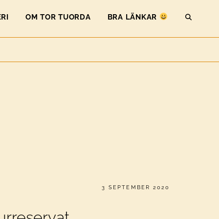
RI
OM TOR TUORDA
BRA LÄNKAR
SEAR
PUBLICERAT
3 SEPTEMBER 2020
turreservat