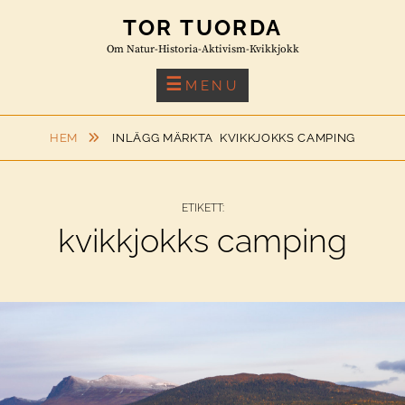
Skip
TOR TUORDA
to
Om Natur-Historia-Aktivism-Kvikkjokk
content
MENU
HEM
INLÄGG MÄRKTA
KVIKKJOKKS CAMPING
ETIKETT:
kvikkjokks camping