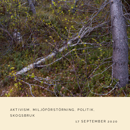
CATEGORIES:
AKTIVISM
,
MILJÖFÖRSTÖRNING
,
POLITIK
,
SKOGSBRUK
PUBLICERAT
17 SEPTEMBER 2020