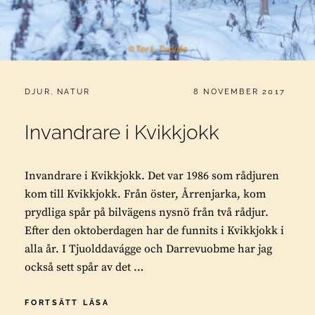
CATEGORIES:
PUBLICERAT
DJUR
,
NATUR
8 NOVEMBER 2017
Invandrare i Kvikkjokk
Invandrare i Kvikkjokk. Det var 1986 som rådjuren
kom till Kvikkjokk. Från öster, Årrenjarka, kom
prydliga spår på bilvägens nysnö från två rådjur.
Efter den oktoberdagen har de funnits i Kvikkjokk i
alla år. I Tjuolddavágge och Darrevuobme har jag
också sett spår av det …
INVANDRARE
FORTSÄTT LÄSA