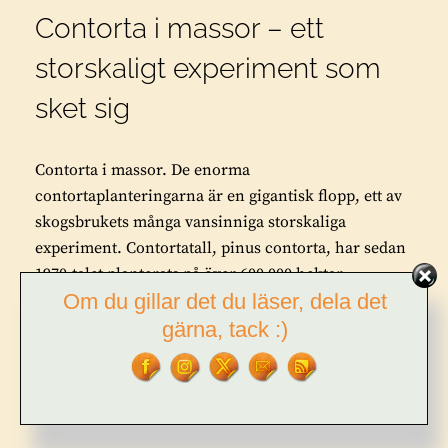
Contorta i massor – ett
storskaligt experiment som
sket sig
Contorta i massor. De enorma
contortaplanteringarna är en gigantisk flopp, ett av
skogsbrukets många vansinniga storskaliga
experiment. Contortatall, pinus contorta, har sedan
1970-talet planterats på över 600 000 hektar
Om du gillar det du läser, dela det
kalhyggen (en hektar = 100 x 100 meter). Mestadels
är det norra Sverige som drabbats av …
gärna, tack :)
CONTORTA
FORTSÄTT LÄSA
I
MASSOR
–