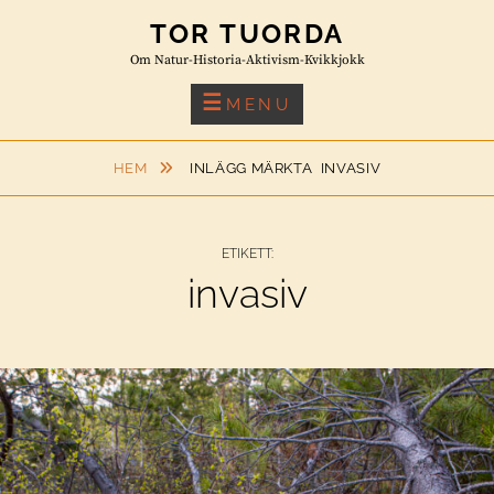
Skip
TOR TUORDA
to
Om Natur-Historia-Aktivism-Kvikkjokk
content
MENU
HEM
INLÄGG MÄRKTA
INVASIV
ETIKETT:
invasiv