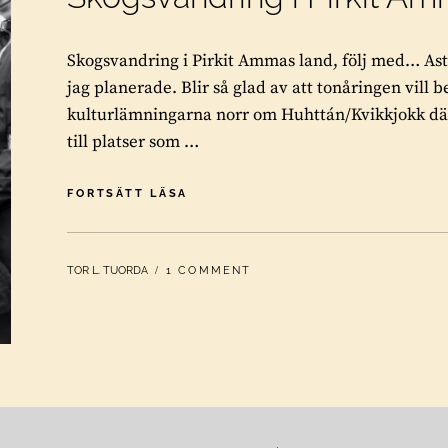
Skogsvandring i Pirkit Ammas land, följ med… Astr
jag planerade. Blir så glad av att tonåringen vill
kulturlämningarna norr om Huhttán/Kvikkjokk där v
till platser som …
SKOGSVANDRING
FORTSÄTT LÄSA
I
PIRKIT
AMMAS
BY
TOR L. TUORDA
1 COMMENT
LAND