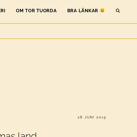
RI
OM TOR TUORDA
BRA LÄNKAR
SEAR
PUBLICERAT
28 JUNI 2019
mas land