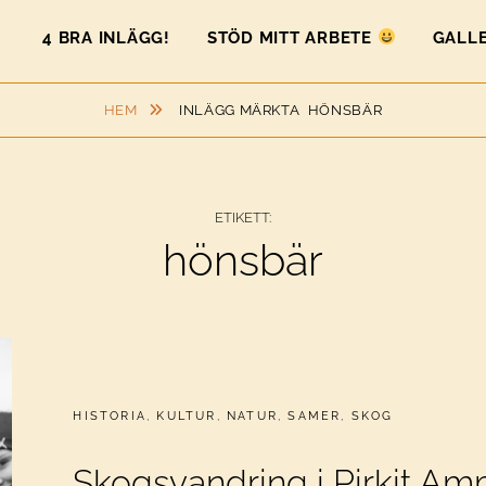
4 BRA INLÄGG!
STÖD MITT ARBETE
GALLE
HEM
INLÄGG MÄRKTA
HÖNSBÄR
ETIKETT:
hönsbär
CATEGORIES:
HISTORIA
,
KULTUR
,
NATUR
,
SAMER
,
SKOG
Skogsvandring i Pirkit Am