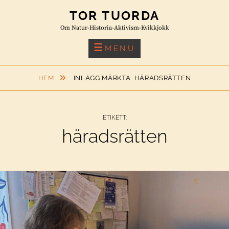
Skip
TOR TUORDA
to
Om Natur-Historia-Aktivism-Kvikkjokk
content
MENU
HEM
INLÄGG MÄRKTA
HÄRADSRÄTTEN
ETIKETT:
häradsrätten