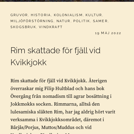
CATEGORIES:
GRUVOR
,
HISTORIA
,
KOLONIALISM
,
KULTUR
,
MILJÖFÖRSTÖRNING
,
NATUR
,
POLITIK
,
SAMER
,
SKOGSBRUK
,
VINDKRAFT
PUBLICERAT
19 MAJ 2022
Rim skattade för fjäll vid
Kvikkjokk
Rim skattade för fjäll vid Kvikkjokk. Återigen
överraskar mig Filip Hultblad och hans bok
Övergång från nomadism till agrar bosättning i
Jokkmokks socken. Rimmarna, alltså den
lulesamiska släkten Rim, har jag aldrig hört varit
verksamma i Kvikkjokksområdet, däremot i
Bårjås/Porjus, Muttos/Muddus och vid