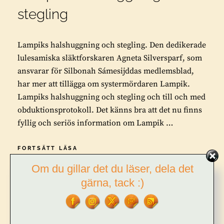
stegling
Lampiks halshuggning och stegling. Den dedikerade
lulesamiska släktforskaren Agneta Silversparf, som
ansvarar för Silbonah Sámesijddas medlemsblad,
har mer att tillägga om systermördaren Lampik.
Lampiks halshuggning och stegling och till och med
obduktionsprotokoll. Det känns bra att det nu finns
fyllig och seriös information om Lampik …
LAMPIKS
FORTSÄTT LÄSA
HALSHUGGNING
Om du gillar det du läser, dela det
OCH
STEGLING
gärna, tack :)
BY
TOR L. TUORDA
LEAVE A COMMENT