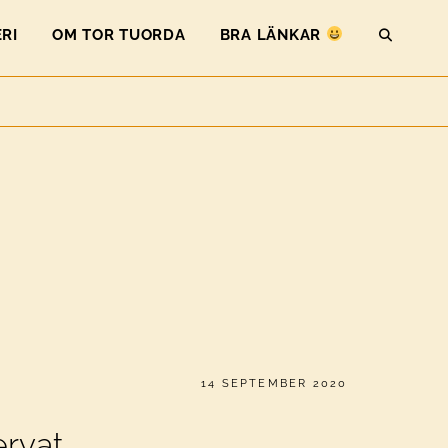
RI
OM TOR TUORDA
BRA LÄNKAR
SEAR
PUBLICERAT
14 SEPTEMBER 2020
ervat