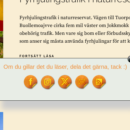
Fyrhjulingstrafik i naturreservat. Vägen till Tuor
Buollemoajvve cirka fem mil väster om Jokkmokk 
obehörig trafik. Men vare sig bom eller förbudssk
som anser sig måsta använda fyrhjulingar för att 
FYRHJULINGSTRAFIK
FORTSÄTT LÄSA
I
Om du gillar det du läser, dela det gärna, tack :)
NATURRESERVAT
BY
TOR L. TUORDA
2 COMMENTS