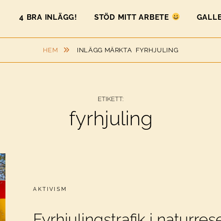
4 BRA INLÄGG!
STÖD MITT ARBETE
GALLE
HEM
INLÄGG MÄRKTA
FYRHJULING
ETIKETT:
fyrhjuling
CATEGORIES:
AKTIVISM
Fyrhjulingstrafik i naturres