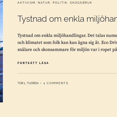
CATEGORIES:
AKTIVISM
,
NATUR
,
POLITIK
,
SKOGSBRUK
Tystnad om enkla miljöha
Tystnad om enkla miljöhandlingar. Det talas nume
och klimatet som folk kan kan ägna sig åt. Eco Dri
snålare och skonsammare för miljön var i ropet på
TYSTNAD
FORTSÄTT LÄSA
OM
ENKLA
MILJÖHANDLINGAR
BY
TOR L. TUORDA
4 COMMENTS