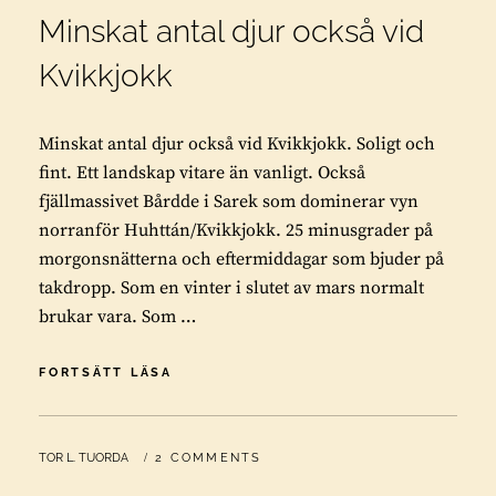
Minskat antal djur också vid
Kvikkjokk
Minskat antal djur också vid Kvikkjokk. Soligt och
fint. Ett landskap vitare än vanligt. Också
fjällmassivet Bårdde i Sarek som dominerar vyn
norranför Huhttán/Kvikkjokk. 25 minusgrader på
morgonsnätterna och eftermiddagar som bjuder på
takdropp. Som en vinter i slutet av mars normalt
brukar vara. Som …
MINSKAT
FORTSÄTT LÄSA
ANTAL
DJUR
OCKSÅ
BY
TOR L. TUORDA
2 COMMENTS
VID
KVIKKJOKK