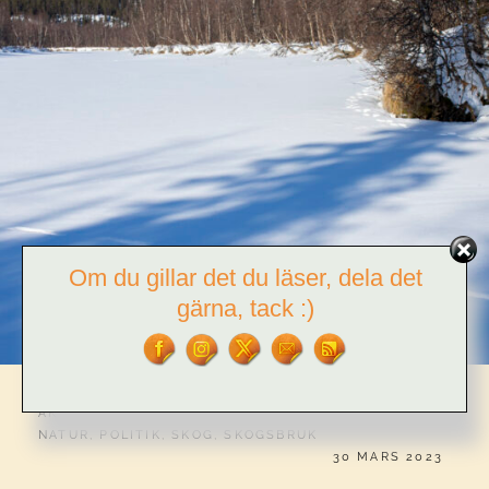
Om du gillar det du läser, dela det
gärna, tack :)
CATEGORIES:
AKTIVISM
,
DJUR
,
FJÄLL
,
MAT
,
MILJÖFÖRSTÖRNING
,
NATUR
,
POLITIK
,
SKOG
,
SKOGSBRUK
PUBLICERAT
30 MARS 2023