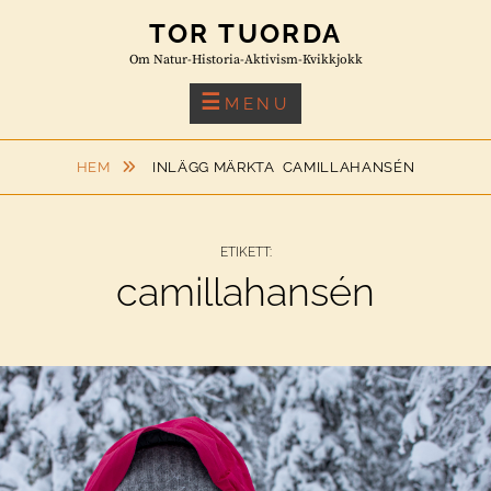
Skip
TOR TUORDA
to
Om Natur-Historia-Aktivism-Kvikkjokk
content
MENU
HEM
INLÄGG MÄRKTA
CAMILLAHANSÉN
ETIKETT:
camillahansén