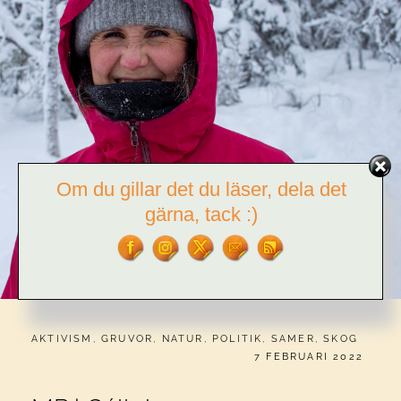
Om du gillar det du läser, dela det
gärna, tack :)
CATEGORIES:
AKTIVISM
,
GRUVOR
,
NATUR
,
POLITIK
,
SAMER
,
SKOG
PUBLICERAT
7 FEBRUARI 2022