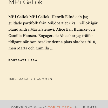
MP i Gállok
MP i Gállok MP i Gállok. Henrik Blind och jag
guidade partifolk från Miljöpartiet riks i Gállok igår,
bland andra Märta Stenevi, Alice Bah Kuhnke och
Camilla Hansén. Engagerade Alice har jag träffat
tidigare när hon besökte denna plats oktober 2018,
men Märta och Camilla …
MP
FORTSÄTT LÄSA
I
GÁLLOK
BY
TOR L. TUORDA
1 COMMENT
COPYRIGHT © 2026
TOR TUORDA
. ALL RIGHTS