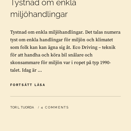
Tystnad om enkla
miljöhandlingar
Tystnad om enkla miljöhandlingar. Det talas numera
tyst om enkla handlingar för miljön och klimatet
som folk kan kan ägna sig åt. Eco Driving – teknik
för att handha och köra bil snålare och
skonsammare för miljön var i ropet på typ 1990-
talet. Idag är …
TYSTNAD
FORTSÄTT LÄSA
OM
ENKLA
MILJÖHANDLINGAR
BY
TOR L. TUORDA
4 COMMENTS