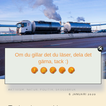
Om du gillar det du läser, dela det
gärna, tack :)
CATEGORIES:
AKTIVISM
,
NATUR
,
POLITIK
,
SKOGSBRUK
PUBLICERAT
6 JANUARI 2020