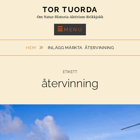
Skip
TOR TUORDA
to
Om Natur-Historia-Aktivism-Kvikkjokk
content
MENU
HEM
INLÄGG MÄRKTA
ÅTERVINNING
ETIKETT:
återvinning