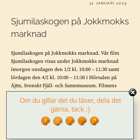
PUBLICERAT
31 JANUARI 2023
Sjumilaskogen på Jokkmokks
marknad
Sjumilaskogen på Jokkmokks marknad. Vår film
Sjumilaskogen visas under Jokkmokks marknad
imorgon onsdagen den 1/2 kl. 10:00 – 11:30 samt
lördagen den 4/2 kl. 10:00 – 11:30 i Hörsalen på
Ájtte, Svenskt Fjäll- och Samemuseum. Filmens
projektledare Lars-Ture Lindholm, speakern
Om du gillar det du läser, dela det
Thomas Öberg och jag själv, …
gärna, tack :)
SJUMILASKOGEN
FORTSÄTT LÄSA
PÅ
JOKKMOKKS
MARKNAD