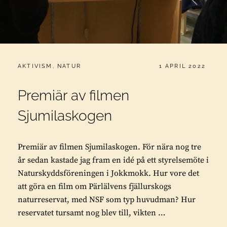
CATEGORIES:
PUBLICERAT
AKTIVISM
,
NATUR
1 APRIL 2022
Premiär av filmen
Sjumilaskogen
Premiär av filmen Sjumilaskogen. För nära nog tre
år sedan kastade jag fram en idé på ett styrelsemöte i
Naturskyddsföreningen i Jokkmokk. Hur vore det
att göra en film om Pärlälvens fjällurskogs
naturreservat, med NSF som typ huvudman? Hur
reservatet tursamt nog blev till, vikten …