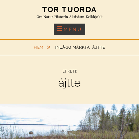
Skip
TOR TUORDA
to
Om Natur-Historia-Aktivism-Kvikkjokk
content
MENU
HEM
INLÄGG MÄRKTA
ÁJTTE
ETIKETT:
ájtte