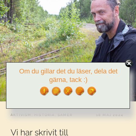
Om du gillar det du läser, dela det
gärna, tack :)
CATEGORIES:
PUBLICERAT
AKTIVISM
,
HISTORIA
,
SAMER
18 MAJ 2024
Vi har skrivit till