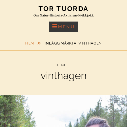
Skip
TOR TUORDA
to
Om Natur-Historia-Aktivism-Kvikkjokk
content
MENU
HEM
INLÄGG MÄRKTA
VINTHAGEN
ETIKETT:
vinthagen