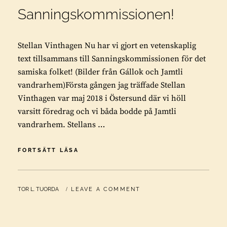
Sanningskommissionen!
Stellan Vinthagen Nu har vi gjort en vetenskaplig
text tillsammans till Sanningskommissionen för det
samiska folket! (Bilder från Gállok och Jamtli
vandrarhem)Första gången jag träffade Stellan
Vinthagen var maj 2018 i Östersund där vi höll
varsitt föredrag och vi båda bodde på Jamtli
vandrarhem. Stellans …
VI
FORTSÄTT LÄSA
HAR
SKRIVIT
TILL
BY
TOR L. TUORDA
LEAVE A COMMENT
SANNINGSKOMMISSIONEN!