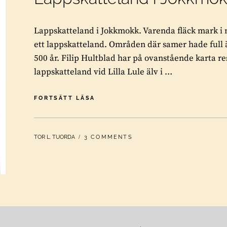
Lappskatteland i Jokkmokk. Varenda fläck mark
ett lappskatteland. Områden där samer hade full ä
500 år. Filip Hultblad har på ovanstående karta re
lappskatteland vid Lilla Lule älv i …
LAPPSKATTELAND
FORTSÄTT LÄSA
I
JOKKMOKK
BY
TOR L. TUORDA
3 COMMENTS