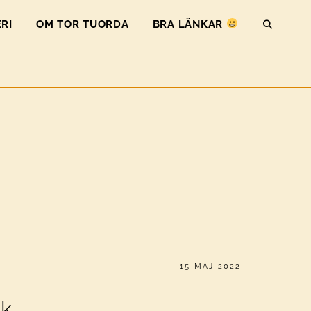
RI
OM TOR TUORDA
BRA LÄNKAR
SEAR
PUBLICERAT
15 MAJ 2022
kk