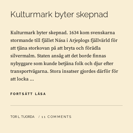
Kulturmark byter skepnad
Kulturmark byter skepnad. 1634 kom svenskarna
stormande till fjället Nása i Arjeplogs fjällvärld för
att tjäna storkovan på att bryta och förädla
silvermalm. Staten ansåg att det borde finnas
nybyggare som kunde betjäna folk och djur efter
transportvägarna. Stora insatser gjordes därför för
att locka …
KULTURMARK
FORTSÄTT LÄSA
BYTER
SKEPNAD
BY
TOR L. TUORDA
11 COMMENTS