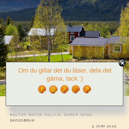
Om du gillar det du läser, dela det
gärna, tack :)
CATEGORIES:
AKTIVISM
,
GRUVOR
,
HISTORIA
,
KOLONIALISM
,
KULTUR
,
NATUR
,
POLITIK
,
SAMER
,
SKOG
,
SKOGSBRUK
PUBLICERAT
5 JUNI 2020