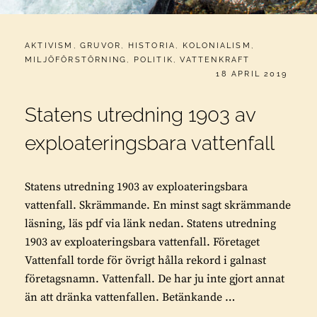
CATEGORIES:
AKTIVISM
,
GRUVOR
,
HISTORIA
,
KOLONIALISM
,
MILJÖFÖRSTÖRNING
,
POLITIK
,
VATTENKRAFT
PUBLICERAT
18 APRIL 2019
Statens utredning 1903 av
exploateringsbara vattenfall
Statens utredning 1903 av exploateringsbara
vattenfall. Skrämmande. En minst sagt skrämmande
läsning, läs pdf via länk nedan. Statens utredning
1903 av exploateringsbara vattenfall. Företaget
Vattenfall torde för övrigt hålla rekord i galnast
företagsnamn. Vattenfall. De har ju inte gjort annat
än att dränka vattenfallen. Betänkande …