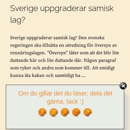
Sverige uppgraderar samisk
lag?
Sverige uppgraderar samisk lag? Den svenska
regeringen ska tillsätta en utredning för översyn av
rennäringslagen. ”Översyn” låter som att det blir lite
duttande här och lite duttande där. Någon paragraf
som ryker och andra som kommer till. Att smidigt
kunna äta kakan och samtidigt ha …
SVERIGE
FORTSÄTT LÄSA
Om du gillar det du läser, dela det
UPPGRADERAR
gärna, tack :)
SAMISK
LAG?
BY
TOR L. TUORDA
2 COMMENTS