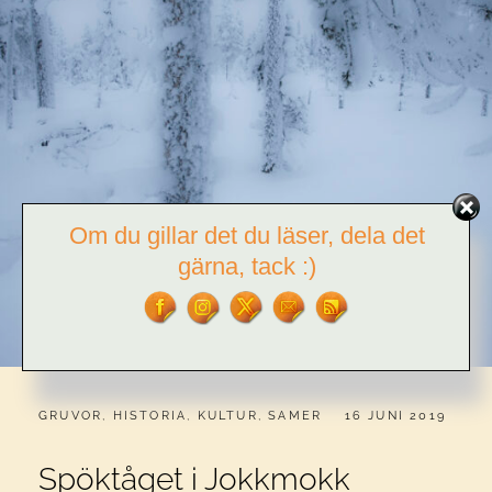
Om du gillar det du läser, dela det
gärna, tack :)
CATEGORIES:
PUBLICERAT
GRUVOR
,
HISTORIA
,
KULTUR
,
SAMER
16 JUNI 2019
Spöktåget i Jokkmokk