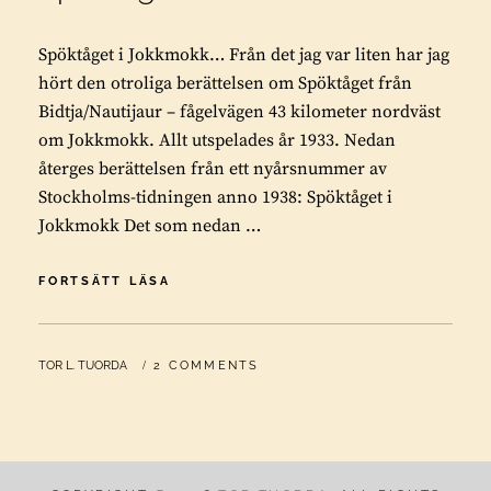
Spöktåget i Jokkmokk… Från det jag var liten har jag
hört den otroliga berättelsen om Spöktåget från
Bidtja/Nautijaur – fågelvägen 43 kilometer nordväst
om Jokkmokk. Allt utspelades år 1933. Nedan
återges berättelsen från ett nyårsnummer av
Stockholms-tidningen anno 1938: Spöktåget i
Jokkmokk Det som nedan …
SPÖKTÅGET
FORTSÄTT LÄSA
I
JOKKMOKK
BY
TOR L. TUORDA
2 COMMENTS