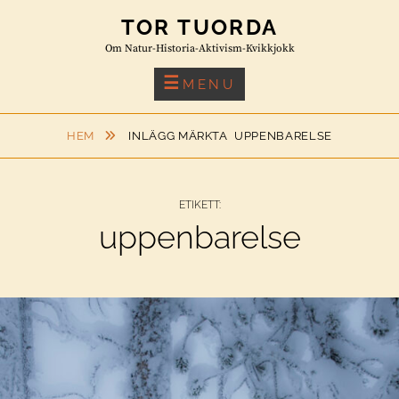
Skip
TOR TUORDA
to
Om Natur-Historia-Aktivism-Kvikkjokk
content
MENU
HEM
INLÄGG MÄRKTA
UPPENBARELSE
ETIKETT:
uppenbarelse