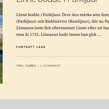
Linné bodde i Parkijaur. Över den mårka som fann
(Parkijaur) och Ráddnávrre (Randijaur), där nu Par
Linnaeus (som fick efternamnet Linné efter att h
resa år 1732. Linnaeus hade innan han gick …
LINNÉ
FORTSÄTT LÄSA
BODDE
I
PARKIJAUR
BY
TOR L. TUORDA
1 COMMENT