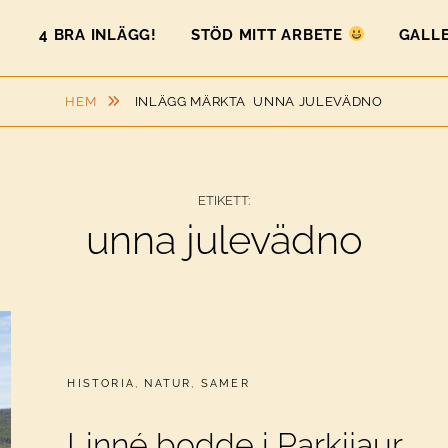
4 BRA INLÄGG!
STÖD MITT ARBETE
GALLE
HEM
INLÄGG MÄRKTA
UNNA JULEVÄDNO
ETIKETT:
unna julevädno
CATEGORIES:
HISTORIA
,
NATUR
,
SAMER
Linné bodde i Parkijaur