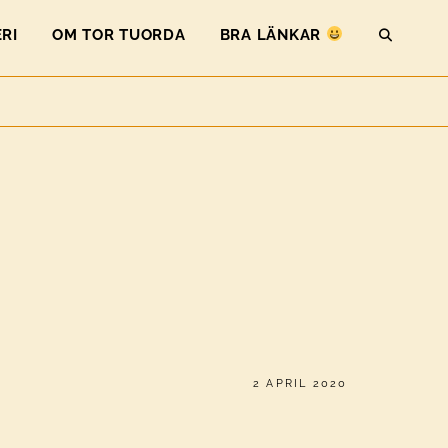
RI
OM TOR TUORDA
BRA LÄNKAR
SEAR
PUBLICERAT
2 APRIL 2020