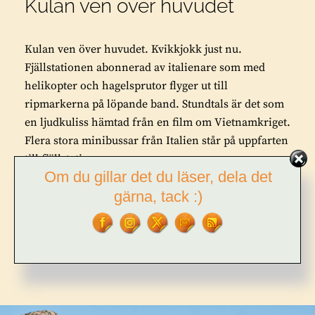
Kulan ven över huvudet
Kulan ven över huvudet. Kvikkjokk just nu.
Fjällstationen abonnerad av italienare som med
helikopter och hagelsprutor flyger ut till
ripmarkerna på löpande band. Stundtals är det som
en ljudkuliss hämtad från en film om Vietnamkriget.
Flera stora minibussar från Italien står på uppfarten
till fjällstationen, …
Om du gillar det du läser, dela det
gärna, tack :)
KULAN
FORTSÄTT LÄSA
VEN
ÖVER
HUVUDET
BY
TOR L. TUORDA
2 COMMENTS