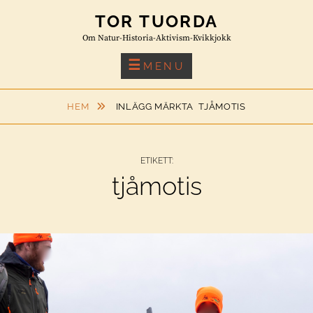
Skip
TOR TUORDA
to
Om Natur-Historia-Aktivism-Kvikkjokk
content
MENU
HEM
INLÄGG MÄRKTA
TJÅMOTIS
ETIKETT:
tjåmotis