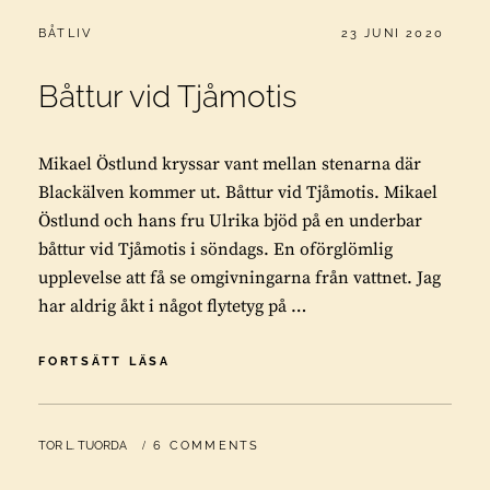
CATEGORIES:
PUBLICERAT
BÅTLIV
23 JUNI 2020
Båttur vid Tjåmotis
Mikael Östlund kryssar vant mellan stenarna där
Blackälven kommer ut. Båttur vid Tjåmotis. Mikael
Östlund och hans fru Ulrika bjöd på en underbar
båttur vid Tjåmotis i söndags. En oförglömlig
upplevelse att få se omgivningarna från vattnet. Jag
har aldrig åkt i något flytetyg på …
BÅTTUR
FORTSÄTT LÄSA
VID
TJÅMOTIS
BY
TOR L. TUORDA
6 COMMENTS