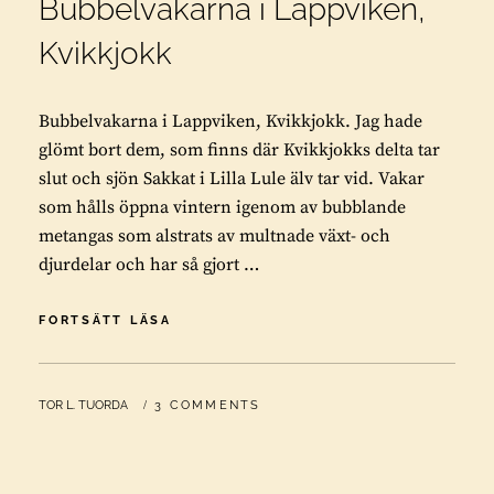
Bubbelvakarna i Lappviken,
Kvikkjokk
Bubbelvakarna i Lappviken, Kvikkjokk. Jag hade
glömt bort dem, som finns där Kvikkjokks delta tar
slut och sjön Sakkat i Lilla Lule älv tar vid. Vakar
som hålls öppna vintern igenom av bubblande
metangas som alstrats av multnade växt- och
djurdelar och har så gjort …
BUBBELVAKARNA
FORTSÄTT LÄSA
I
LAPPVIKEN,
KVIKKJOKK
BY
TOR L. TUORDA
3 COMMENTS