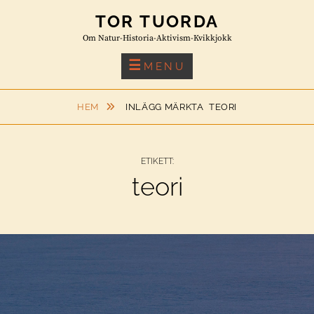
Skip
TOR TUORDA
to
Om Natur-Historia-Aktivism-Kvikkjokk
content
MENU
HEM
INLÄGG MÄRKTA
TEORI
ETIKETT:
teori