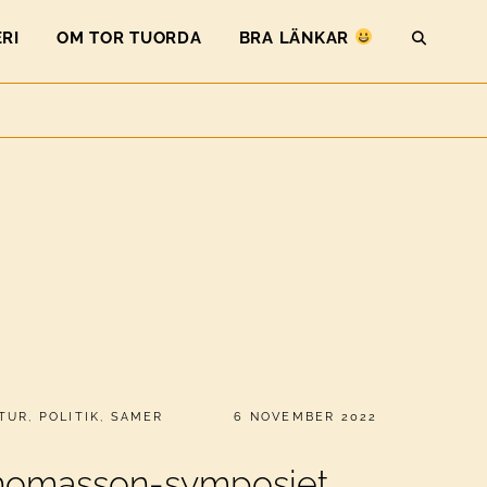
RI
OM TOR TUORDA
BRA LÄNKAR
SEAR
PUBLICERAT
TUR
,
POLITIK
,
SAMER
6 NOVEMBER 2022
Thomasson-symposiet