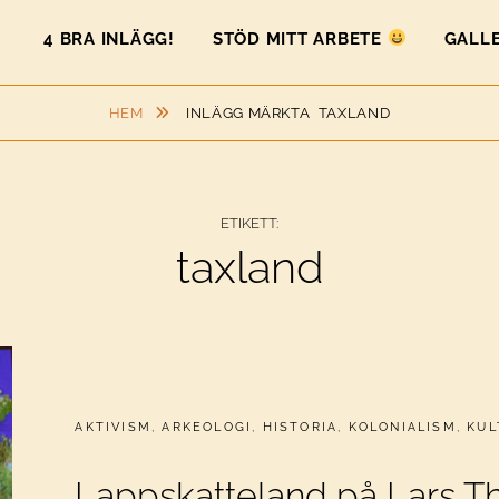
4 BRA INLÄGG!
STÖD MITT ARBETE
GALLE
HEM
INLÄGG MÄRKTA
TAXLAND
ETIKETT:
taxland
CATEGORIES:
AKTIVISM
,
ARKEOLOGI
,
HISTORIA
,
KOLONIALISM
,
KUL
Lappskatteland på Lars 