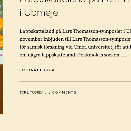
i Ubmeje
Lappskatteland på Lars Thomasson-symposiet i U
november inbjuden till Lars Thomasson-symposie
för samisk forskning vid Umeå universitet, för att
om några lappskatteland i Jokkmokks socken. …
LAPPSKATTELAND
FORTSÄTT LÄSA
PÅ
LARS
THOMASSON-
BY
TOR L. TUORDA
2 COMMENTS
SYMPOSIET
I
UBMEJE