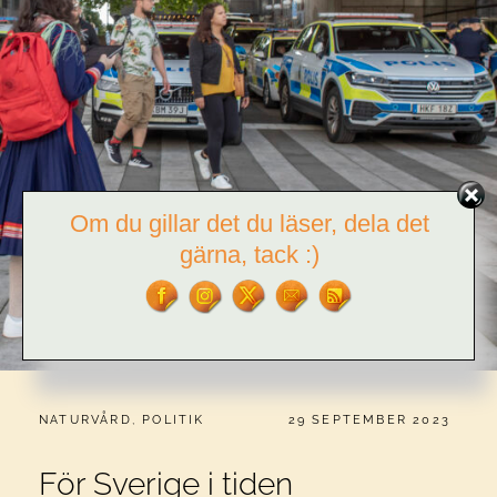
Om du gillar det du läser, dela det
gärna, tack :)
CATEGORIES:
PUBLICERAT
NATURVÅRD
,
POLITIK
29 SEPTEMBER 2023
För Sverige i tiden