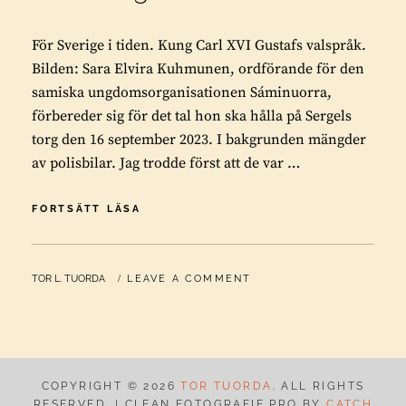
För Sverige i tiden. Kung Carl XVI Gustafs valspråk.
Bilden: Sara Elvira Kuhmunen, ordförande för den
samiska ungdomsorganisationen Sáminuorra,
förbereder sig för det tal hon ska hålla på Sergels
torg den 16 september 2023. I bakgrunden mängder
av polisbilar. Jag trodde först att de var …
FÖR
FORTSÄTT LÄSA
SVERIGE
I
TIDEN
BY
TOR L. TUORDA
LEAVE A COMMENT
COPYRIGHT © 2026
TOR TUORDA
. ALL RIGHTS
RESERVED. | CLEAN FOTOGRAFIE PRO BY
CATCH