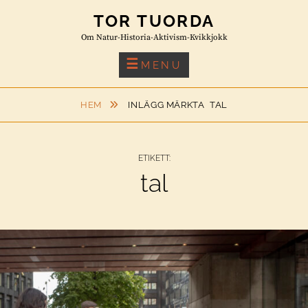
Skip
TOR TUORDA
to
Om Natur-Historia-Aktivism-Kvikkjokk
content
MENU
HEM
INLÄGG MÄRKTA
TAL
ETIKETT:
tal