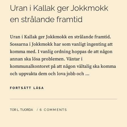
Uran i Kallak ger Jokkmokk
en strålande framtid
Uran i Kallak ger Jokkmokk en strålande framtid.
Sossarna i Jokkmokk har som vanligt ingenting att
komma med. I vanlig ordning hoppas de att någon
annan ska lösa problemen. Väntar i
kommunalkontoret på att någon vältalig ska komma
och uppvakta dem och lova jobb och …
URAN
FORTSÄTT LÄSA
I
KALLAK
GER
BY
TOR L. TUORDA
6 COMMENTS
JOKKMOKK
EN
STRÅLANDE