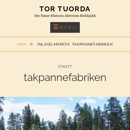
Skip
TOR TUORDA
to
Om Natur-Historia-Aktivism-Kvikkjokk
content
MENU
HEM
INLÄGG MÄRKTA
TAKPANNEFABRIKEN
ETIKETT:
takpannefabriken