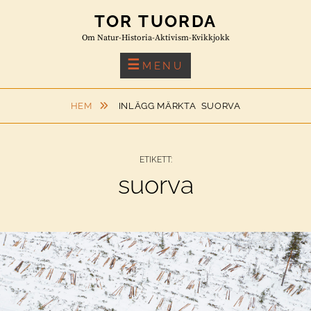
Skip
TOR TUORDA
to
Om Natur-Historia-Aktivism-Kvikkjokk
content
MENU
HEM
INLÄGG MÄRKTA
SUORVA
ETIKETT:
suorva