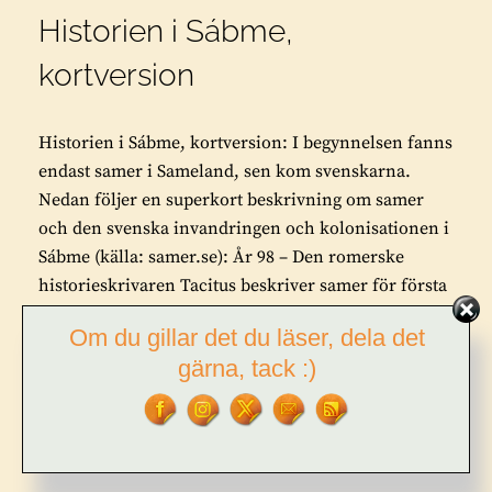
Historien i Sábme,
kortversion
Historien i Sábme, kortversion: I begynnelsen fanns
endast samer i Sameland, sen kom svenskarna.
Nedan följer en superkort beskrivning om samer
och den svenska invandringen och kolonisationen i
Sábme (källa: samer.se): År 98 – Den romerske
historieskrivaren Tacitus beskriver samer för första
gången: De äter …
Om du gillar det du läser, dela det
gärna, tack :)
HISTORIEN
FORTSÄTT LÄSA
I
SÁBME,
KORTVERSION
BY
TOR L. TUORDA
1 COMMENT