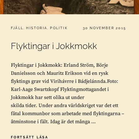
CATEGORIES:
PUBLICERAT
FJÄLL
,
HISTORIA
,
POLITIK
30 NOVEMBER 2015
Flyktingar i Jokkmokk
Flyktingar i Jokkmokk: Erland Ström, Börje
Danielsson och Mauritz Erikson vid en rysk
flyktings grav vid Virihávrre i Bádjelánnda.Foto:
Karl-Aage Swartzkopf Flyktingmottagandet i
Jokkmokk har sett olika ut under
skilda tider. Under andra världskriget var det ett
fåtal kommunbor som arbetade med flyktingarna –
åtminstone i fält. Idag är det många …
FLYKTINGAR
FORTSÄTT LÄSA