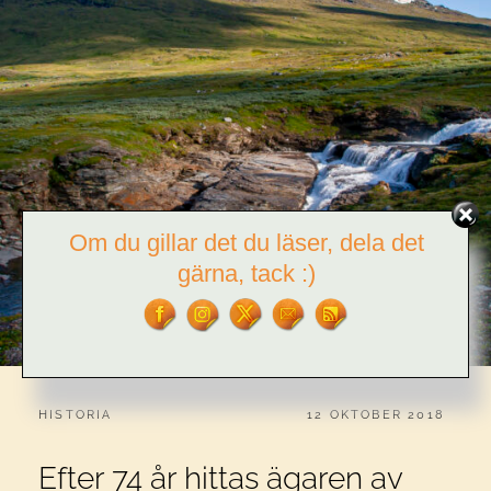
Om du gillar det du läser, dela det
gärna, tack :)
CATEGORIES:
PUBLICERAT
HISTORIA
12 OKTOBER 2018
Efter 74 år hittas ägaren av