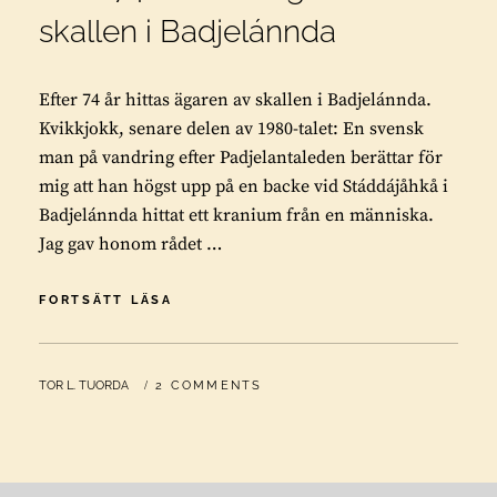
skallen i Badjelánnda
Efter 74 år hittas ägaren av skallen i Badjelánnda.
Kvikkjokk, senare delen av 1980-talet: En svensk
man på vandring efter Padjelantaleden berättar för
mig att han högst upp på en backe vid Stáddájåhkå i
Badjelánnda hittat ett kranium från en människa.
Jag gav honom rådet …
EFTER
FORTSÄTT LÄSA
74
ÅR
HITTAS
BY
TOR L. TUORDA
2 COMMENTS
ÄGAREN
AV
SKALLEN
I
BADJELÁNNDA