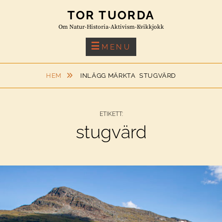
Skip
TOR TUORDA
to
Om Natur-Historia-Aktivism-Kvikkjokk
content
MENU
HEM
INLÄGG MÄRKTA
STUGVÄRD
ETIKETT:
stugvärd