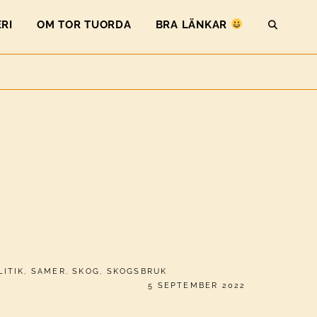
RI
OM TOR TUORDA
BRA LÄNKAR
SEAR
LITIK
,
SAMER
,
SKOG
,
SKOGSBRUK
PUBLICERAT
5 SEPTEMBER 2022