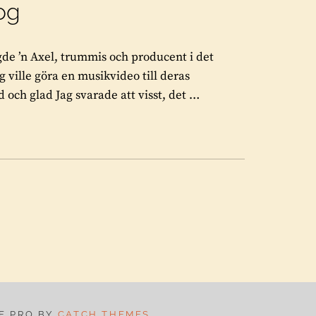
kog
ngde ’n Axel, trummis och producent i det
 ville göra en musikvideo till deras
 och glad Jag svarade att visst, det …
IE PRO BY
CATCH THEMES