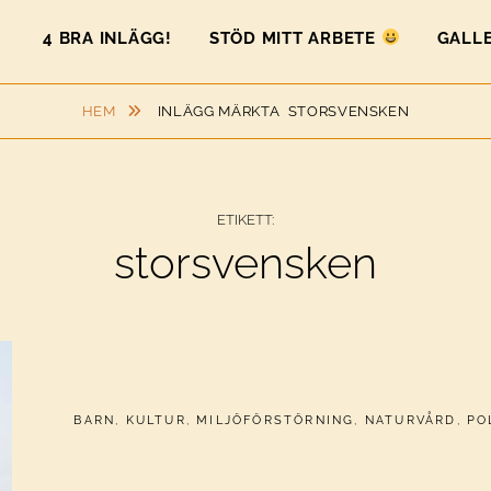
4 BRA INLÄGG!
STÖD MITT ARBETE
GALLE
HEM
INLÄGG MÄRKTA
STORSVENSKEN
ETIKETT:
storsvensken
CATEGORIES:
BARN
,
KULTUR
,
MILJÖFÖRSTÖRNING
,
NATURVÅRD
,
PO