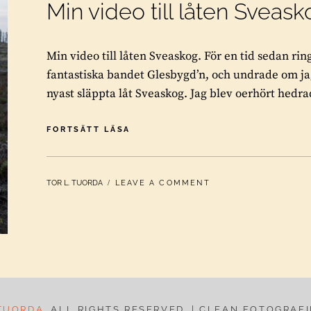
Min video till låten Sveas
Min video till låten Sveaskog. För en tid sedan ri
fantastiska bandet Glesbygd’n, och undrade om jag
nyast släppta låt Sveaskog. Jag blev oerhört hedrad
MIN
FORTSÄTT LÄSA
VIDEO
TILL
LÅTEN
BY
TOR L. TUORDA
LEAVE A COMMENT
SVEASKOG
TUORDA
. ALL RIGHTS RESERVED. | CLEAN FOTOGRAF