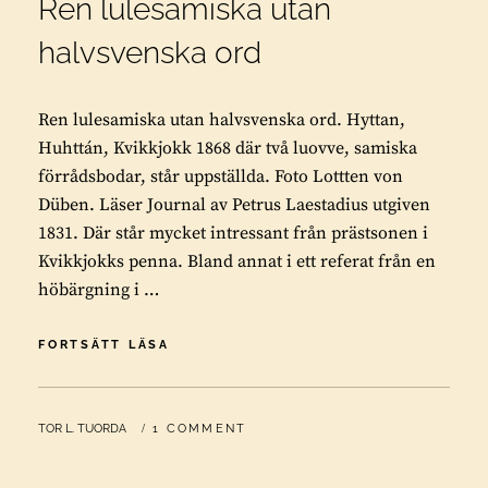
Ren lulesamiska utan
halvsvenska ord
Ren lulesamiska utan halvsvenska ord. Hyttan,
Huhttán, Kvikkjokk 1868 där två luovve, samiska
förrådsbodar, står uppställda. Foto Lottten von
Düben. Läser Journal av Petrus Laestadius utgiven
1831. Där står mycket intressant från prästsonen i
Kvikkjokks penna. Bland annat i ett referat från en
höbärgning i …
REN
FORTSÄTT LÄSA
LULESAMISKA
UTAN
HALVSVENSKA
BY
TOR L. TUORDA
1 COMMENT
ORD