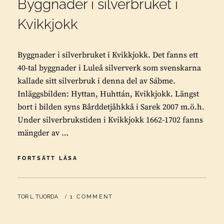
Byggnader i silverbruket i
Kvikkjokk
Byggnader i silverbruket i Kvikkjokk. Det fanns ett
40-tal byggnader i Luleå silververk som svenskarna
kallade sitt silverbruk i denna del av Sábme.
Inläggsbilden: Hyttan, Huhttán, Kvikkjokk. Längst
bort i bilden syns Bårddetjåhkkå i Sarek 2007 m.ö.h.
Under silverbrukstiden i Kvikkjokk 1662-1702 fanns
mängder av …
BYGGNADER
FORTSÄTT LÄSA
I
SILVERBRUKET
I
BY
TOR L. TUORDA
1 COMMENT
KVIKKJOKK