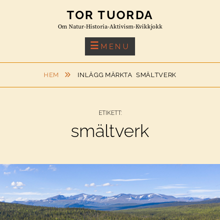
Skip
TOR TUORDA
to
Om Natur-Historia-Aktivism-Kvikkjokk
content
MENU
HEM
INLÄGG MÄRKTA
SMÄLTVERK
ETIKETT:
smältverk