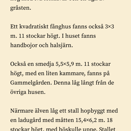
gråsten.
Ett kvadratiskt fånghus fanns också 3×3
m. 11 stockar högt. I huset fanns
handbojor och halsjärn.
Också en smedja 5,5×5,9 m. 11 stockar
högt, med en liten kammare, fanns på
Gammelgården. Denna låg långt från de
övriga husen.
Närmare älven låg ett stall hopbyggt med
en ladugård med måtten 15,4×6,2 m. 18
stockar högt, med höskulle uppe. Stallet