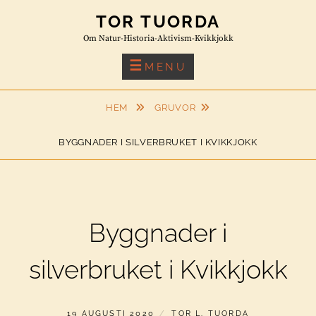
Skip
TOR TUORDA
to
Om Natur-Historia-Aktivism-Kvikkjokk
content
MENU
HEM
GRUVOR
BYGGNADER I SILVERBRUKET I KVIKKJOKK
Byggnader i
silverbruket i Kvikkjokk
PUBLICERAT
AV
19 AUGUSTI 2020
TOR L. TUORDA