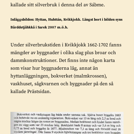
kallade sitt silverbruk i denna del av Sábme.
Inläggsbilden: Hyttan, Huhttán, Kvikkjokk. Längst bort i bilden syns
Bårddetjåhkkå i Sarek 2007 m.ö.h.
Under silverbrukstiden i Kvikkjokk 1662-1702 fanns
mängder av byggnader i olika slag plus broar och
dammkonstruktioner. Det finns inte någon karta
som visar hur byggnaderna låg, annat än
hyttanläggningen, bokverket (malmkrossen),
vaskhuset, sågkvarnen och byggnader på den så
kallade Prästsidan.