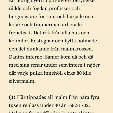
En febrig övertro på silvrets betydelse
rådde och fogdar, profosser och
bergmästare for runt och härjade och
kolare och timmermän arbetade
frenetiskt. Det rök från alla hus och
kolmilor. Rostugnar och hytta bolmade
och det dunkande från malmkrossen.
Dantes inferno. Samer kom då och då
med sina renar under senvintern i rajder
där varje pulka innehöll cirka 80 kilo
silvermalm.
(1)
Här tippades all malm från nära fyra
tusen renlass under 40 år 1662-1702.