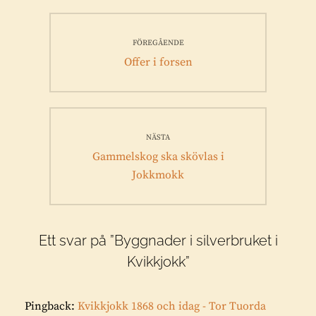
Inläggsnavigering
FÖREGÅENDE
Föregående
Offer i forsen
inlägg:
NÄSTA
Nästa
Gammelskog ska skövlas i
inlägg:
Jokkmokk
Ett svar på ”Byggnader i silverbruket i
Kvikkjokk”
Pingback:
Kvikkjokk 1868 och idag - Tor Tuorda