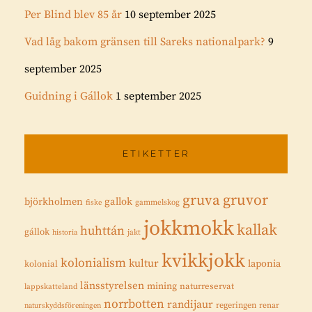
Per Blind blev 85 år
10 september 2025
Vad låg bakom gränsen till Sareks nationalpark?
9
september 2025
Guidning i Gállok
1 september 2025
ETIKETTER
gruvor
gruva
gallok
björkholmen
fiske
gammelskog
jokkmokk
kallak
huhttán
gállok
historia
jakt
kvikkjokk
kolonialism
kultur
laponia
kolonial
länsstyrelsen
mining
naturreservat
lappskatteland
norrbotten
randijaur
regeringen
renar
naturskyddsföreningen