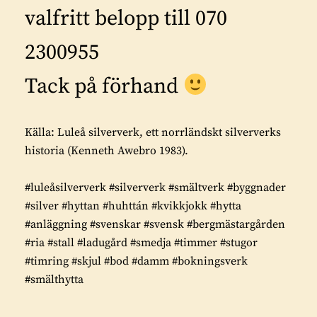
valfritt belopp till 070
2300955
Tack på förhand
Källa: Luleå silververk, ett norrländskt silververks
historia (Kenneth Awebro 1983).
#luleåsilververk #silververk #smältverk #byggnader
#silver #hyttan #huhttán #kvikkjokk #hytta
#anläggning #svenskar #svensk #bergmästargården
#ria #stall #ladugård #smedja #timmer #stugor
#timring #skjul #bod #damm #bokningsverk
#smälthytta