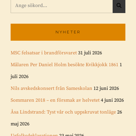
Sök
S
efter:
Ö
K
NYHETER
MSC felsatsar i brandförsvaret
31 juli 2026
Målaren Per Daniel Holm besökte Kvikkjokk 1861
1
juli 2026
Nils avskedskonsert från Sameskolan
12 juni 2026
Sommaren 2018 – en försmak av helvetet
4 juni 2026
Åsa Lindstrand: Tyst vår och uppskruvat tonläge
26
maj 2026
Urfolksdeklarationen
23 maj 2026