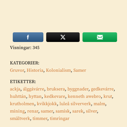
Visningar: 345
KATEGORIER:
Gruvor
,
Historia
,
Kolonialism
,
Samer
ETIKETTER:
ackja
,
álggávárre
,
bruksera
,
byggnader
,
gedkevárre
,
huhttán
,
hyttan
,
kedkevare
,
kenneth awebro
,
krut
,
krutholmen
,
kvikkjokk
,
luleå silververk
,
malm
,
mining
,
renar
,
samer
,
samisk
,
sarek
,
silver
,
smältverk
,
timmer
,
timringar