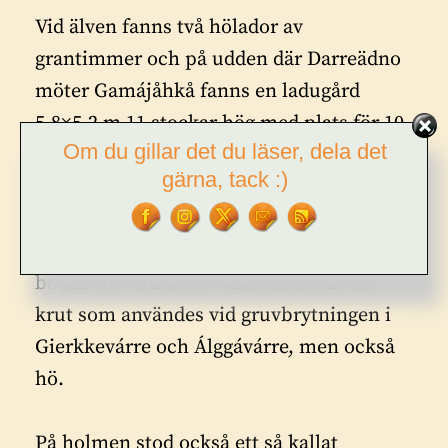
Vid älven fanns två hölador av
grantimmer och på udden där Darreädno
möter Gamájåhkå fanns en ladugård
5,8×5,2 m 11 stockar hög med plats för 10
Om du gillar det du läser, dela det
nötkreatur.
gärna, tack :)
På Krutholmen fanns en 11 stockar hög
timring med måtten 5,2×4,7 meter. I
bodan förvarades av säkerhetsskäl det
krut som användes vid gruvbrytningen i
Gierkkevárre och Álggávárre, men också
hö.
På holmen stod också ett så kallat