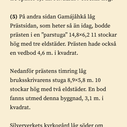
(5)
På andra sidan Gamájåhkå låg
Prästsidan, som heter så än idag, bodde
prästen i en ”parstuga” 14,8×6,2 11 stockar
hög med tre eldstäder. Prästen hade också
en vedbod 4,6 m. i kvadrat.
Nedanför prästens timring låg
bruksskrivarens stuga 8,9×5,8 m. 10
stockar hög med två eldstäder. En bod
fanns utmed denna byggnad, 3,1 m. i
kvadrat.
Silververkets kyrkogård låg söder om