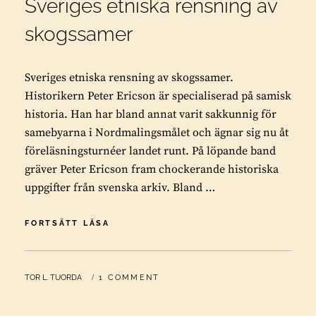
Sveriges etniska rensning av
skogssamer
Sveriges etniska rensning av skogssamer.
Historikern Peter Ericson är specialiserad på samisk
historia. Han har bland annat varit sakkunnig för
samebyarna i Nordmalingsmålet och ägnar sig nu åt
föreläsningsturnéer landet runt. På löpande band
gräver Peter Ericson fram chockerande historiska
uppgifter från svenska arkiv. Bland …
SVERIGES
FORTSÄTT LÄSA
ETNISKA
RENSNING
AV
BY
TOR L. TUORDA
1 COMMENT
SKOGSSAMER