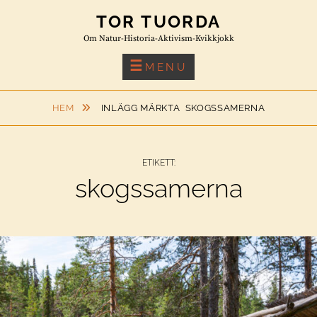
Skip
TOR TUORDA
to
Om Natur-Historia-Aktivism-Kvikkjokk
content
MENU
HEM
INLÄGG MÄRKTA
SKOGSSAMERNA
ETIKETT:
skogssamerna