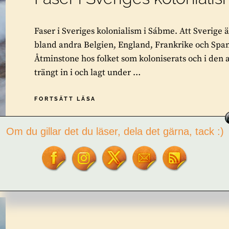
Faser i Sveriges kolonialism i Sábme. Att Sverige
bland andra Belgien, England, Frankrike och Span
Åtminstone hos folket som koloniserats och i den
trängt in i och lagt under …
FASER
FORTSÄTT LÄSA
I
SVERIGES
Om du gillar det du läser, dela det gärna, tack :)
KOLONIALISM
BY
TOR L. TUORDA
2 COMMENTS
I
SÁBME