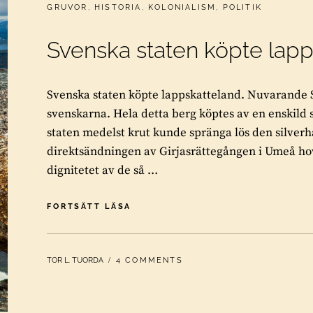
CATEGORIES:
GRUVOR
,
HISTORIA
,
KOLONIALISM
,
POLITIK
Svenska staten köpte lap
Svenska staten köpte lappskatteland. Nuvarande
svenskarna. Hela detta berg köptes av en enskild 
staten medelst krut kunde spränga lös den silver
direktsändningen av Girjasrättegången i Umeå hov
dignitetet av de så …
SVENSKA
FORTSÄTT LÄSA
STATEN
KÖPTE
LAPPSKATTELAND
BY
TOR L. TUORDA
4 COMMENTS