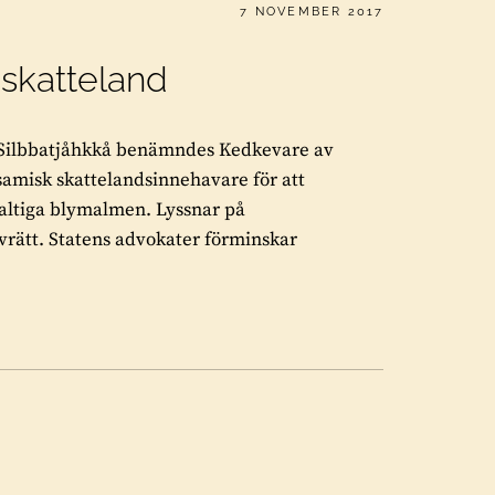
PUBLICERAT
7 NOVEMBER 2017
pskatteland
 Silbbatjåhkkå benämndes Kedkevare av
samisk skattelandsinnehavare för att
haltiga blymalmen. Lyssnar på
rätt. Statens advokater förminskar