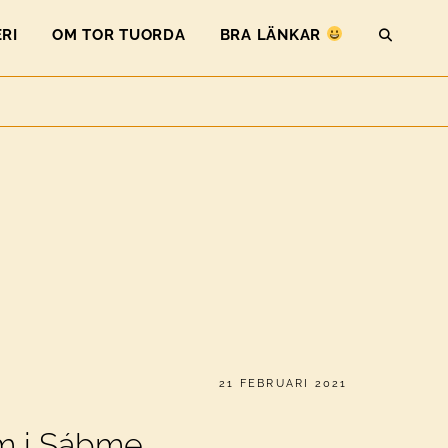
RI
OM TOR TUORDA
BRA LÄNKAR
SEAR
PUBLICERAT
21 FEBRUARI 2021
sm i Sábme