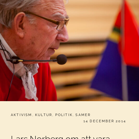
CATEGORIES:
AKTIVISM
,
KULTUR
,
POLITIK
,
SAMER
PUBLICERAT
14 DECEMBER 2014