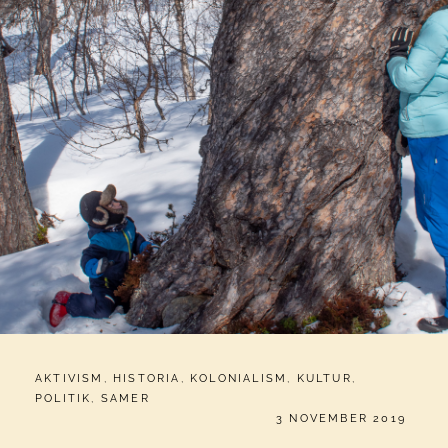
CATEGORIES:
AKTIVISM
,
HISTORIA
,
KOLONIALISM
,
KULTUR
,
POLITIK
,
SAMER
PUBLICERAT
3 NOVEMBER 2019