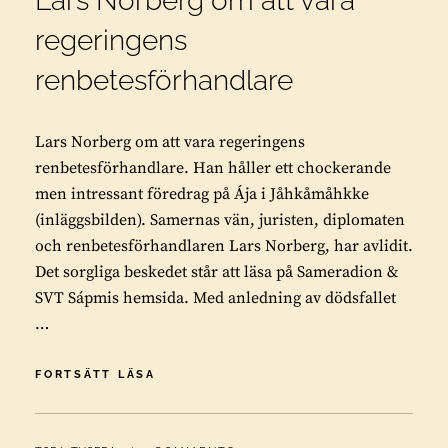
Lars Norberg om att vara
regeringens
renbetesförhandlare
Lars Norberg om att vara regeringens
renbetesförhandlare. Han håller ett chockerande
men intressant föredrag på Ája i Jåhkåmåhkke
(inläggsbilden). Samernas vän, juristen, diplomaten
och renbetesförhandlaren Lars Norberg, har avlidit.
Det sorgliga beskedet står att läsa på Sameradion &
SVT Sápmis hemsida. Med anledning av dödsfallet
…
LARS
FORTSÄTT LÄSA
NORBERG
OM
ATT