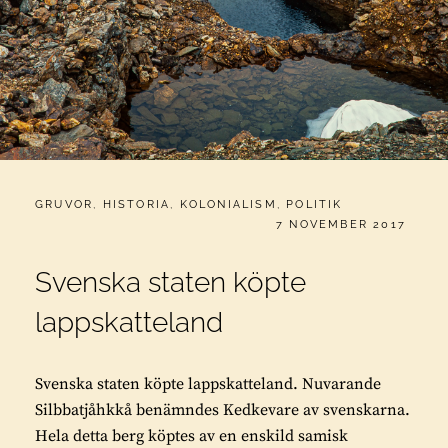
CATEGORIES:
GRUVOR
,
HISTORIA
,
KOLONIALISM
,
POLITIK
PUBLICERAT
7 NOVEMBER 2017
Svenska staten köpte
lappskatteland
Svenska staten köpte lappskatteland. Nuvarande
Silbbatjåhkkå benämndes Kedkevare av svenskarna.
Hela detta berg köptes av en enskild samisk