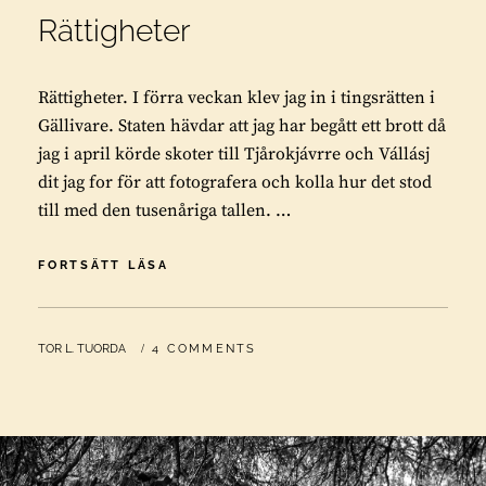
Rättigheter
Rättigheter. I förra veckan klev jag in i tingsrätten i
Gällivare. Staten hävdar att jag har begått ett brott då
jag i april körde skoter till Tjårokjávrre och Vállásj
dit jag for för att fotografera och kolla hur det stod
till med den tusenåriga tallen. …
RÄTTIGHETER
FORTSÄTT LÄSA
BY
TOR L. TUORDA
4 COMMENTS