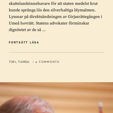
skattelandsinnehavare för att staten medelst krut
kunde spränga lös den silverhaltiga blymalmen.
Lyssnar på direktsändningen av Girjasrättegången i
Umeå hovrätt. Statens advokater förminskar
dignitetet av de så …
SVENSKA
FORTSÄTT LÄSA
STATEN
KÖPTE
LAPPSKATTELAND
BY
TOR L. TUORDA
4 COMMENTS