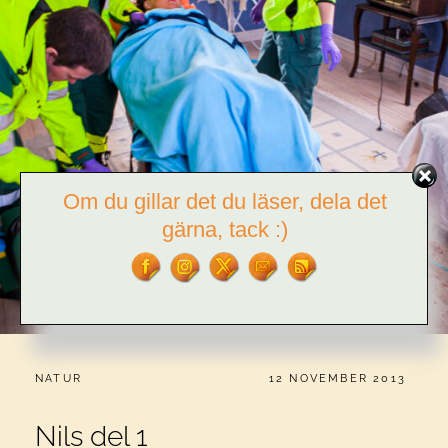
Om du gillar det du läser, dela det
gärna, tack :)
CATEGORIES:
PUBLICERAT
NATUR
12 NOVEMBER 2013
Nils del 1