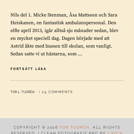
Nils del 1. Micke Stenman, Åsa Mattsson och Sara
Heiskanen, en fantastisk ambulanspersonal. Den
elfte april 2013, igår alltså sju månader sedan, blev
en mycket speciell dag. Dagen började med att
Astrid åkte med bussen till skolan, som vanligt.
Sedan satte vi ut hästarna, som …
NILS
FORTSÄTT LÄSA
DEL
1
BY
TOR L. TUORDA
25 COMMENTS
COPYRIGHT © 2026
TOR TUORDA
. ALL RIGHTS
RESERVED. | CLEAN FOTOGRAFIE PRO BY
CATCH