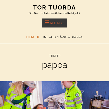
Skip
TOR TUORDA
to
Om Natur-Historia-Aktivism-Kvikkjokk
content
MENU
HEM
INLÄGG MÄRKTA
PAPPA
ETIKETT:
pappa