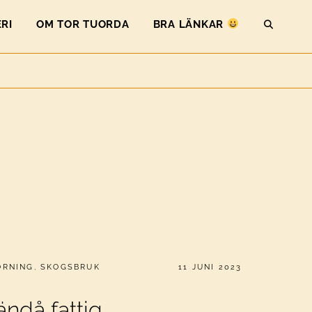
RI
OM TOR TUORDA
BRA LÄNKAR
SEAR
PUBLICERAT
ÖRNING
,
SKOGSBRUK
11 JUNI 2023
ändå fattig