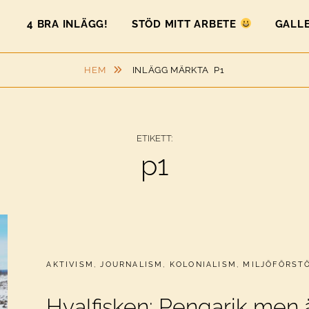
4 BRA INLÄGG!
STÖD MITT ARBETE
GALLE
HEM
INLÄGG MÄRKTA
P1
ETIKETT:
p1
CATEGORIES:
AKTIVISM
,
JOURNALISM
,
KOLONIALISM
,
MILJÖFÖRST
Hvalfisken: Pengarik men 