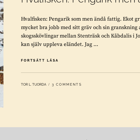
Hvalfisken: Pengarik som men ändå fattig. Ekot gr
mycket bra jobb med sitt gräv och sin granskning
skogsskövlingar mellan Stenträsk och Kåbdalis i
kan själv uppleva eländet. Jag …
HVALFISKEN:
FORTSÄTT LÄSA
PENGARIK
MEN
ÄNDÅ
BY
TOR L. TUORDA
3 COMMENTS
FATTIG