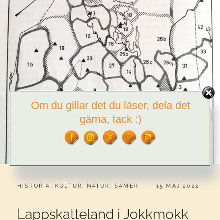
Om du gillar det du läser, dela det
gärna, tack :)
CATEGORIES:
PUBLICERAT
HISTORIA
,
KULTUR
,
NATUR
,
SAMER
15 MAJ 2022
Lappskatteland i Jokkmokk