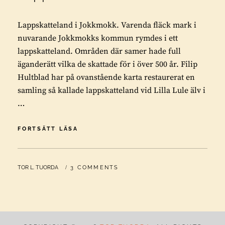
Lappskatteland i Jokkmokk. Varenda fläck mark i
nuvarande Jokkmokks kommun rymdes i ett
lappskatteland. Områden där samer hade full
äganderätt vilka de skattade för i över 500 år. Filip
Hultblad har på ovanstående karta restaurerat en
samling så kallade lappskatteland vid Lilla Lule älv i
…
LAPPSKATTELAND
FORTSÄTT LÄSA
I
JOKKMOKK
BY
TOR L. TUORDA
3 COMMENTS