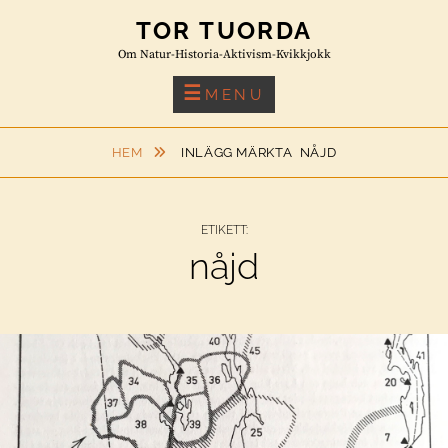
Skip
TOR TUORDA
to
Om Natur-Historia-Aktivism-Kvikkjokk
content
MENU
HEM
INLÄGG MÄRKTA
NÅJD
ETIKETT:
nåjd