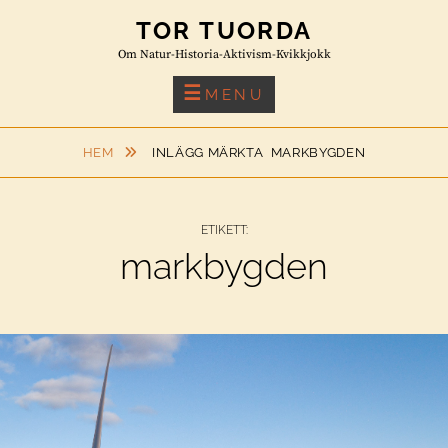
Skip
TOR TUORDA
to
Om Natur-Historia-Aktivism-Kvikkjokk
content
MENU
HEM
INLÄGG MÄRKTA
MARKBYGDEN
ETIKETT:
markbygden