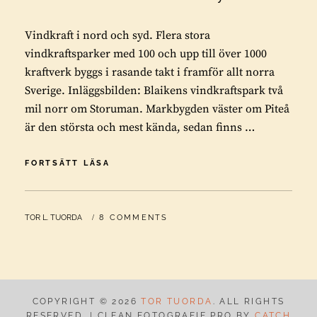
Vindkraft i nord och syd. Flera stora
vindkraftsparker med 100 och upp till över 1000
kraftverk byggs i rasande takt i framför allt norra
Sverige. Inläggsbilden: Blaikens vindkraftspark två
mil norr om Storuman. Markbygden väster om Piteå
är den största och mest kända, sedan finns …
VINDKRAFT
FORTSÄTT LÄSA
I
NORD
OCH
BY
TOR L. TUORDA
8 COMMENTS
SYD
COPYRIGHT © 2026
TOR TUORDA
. ALL RIGHTS
RESERVED. | CLEAN FOTOGRAFIE PRO BY
CATCH