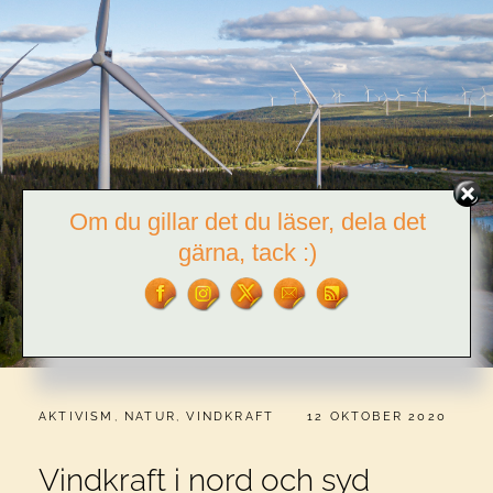
Om du gillar det du läser, dela det
gärna, tack :)
CATEGORIES:
PUBLICERAT
AKTIVISM
,
NATUR
,
VINDKRAFT
12 OKTOBER 2020
Vindkraft i nord och syd