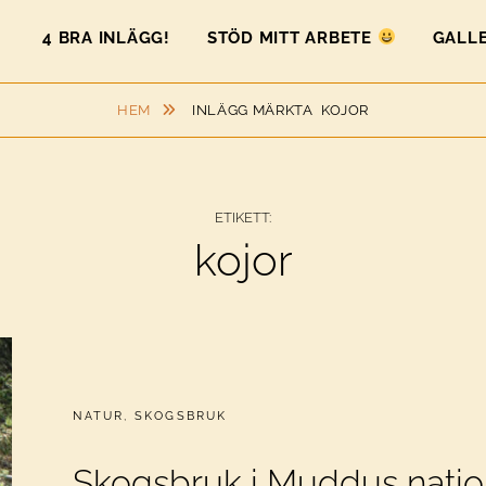
4 BRA INLÄGG!
STÖD MITT ARBETE
GALLE
HEM
INLÄGG MÄRKTA
KOJOR
ETIKETT:
kojor
CATEGORIES:
NATUR
,
SKOGSBRUK
Skogsbruk i Muddus natio