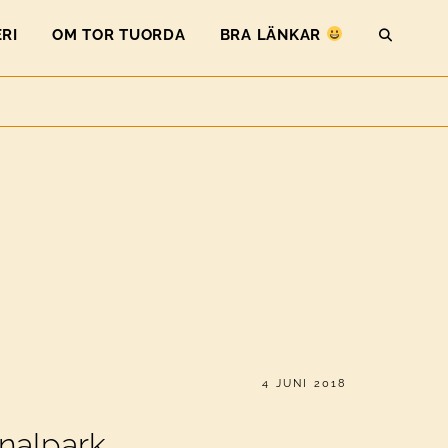
RI
OM TOR TUORDA
BRA LÄNKAR
SEAR
PUBLICERAT
4 JUNI 2018
nalpark