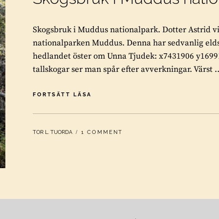
Skogsbruk i Muddus nationalpark. Dotter Astrid vi
nationalparken Muddus. Denna har sedvanlig elds
hedlandet öster om Unna Tjudek: x7431906 y16991
tallskogar ser man spår efter avverkningar. Värst 
SKOGSBRUK
FORTSÄTT LÄSA
I
MUDDUS
NATIONALPARK
BY
TOR L. TUORDA
1 COMMENT