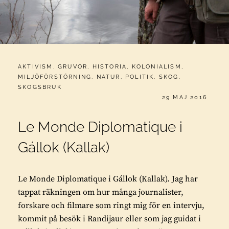
CATEGORIES:
AKTIVISM
,
GRUVOR
,
HISTORIA
,
KOLONIALISM
,
MILJÖFÖRSTÖRNING
,
NATUR
,
POLITIK
,
SKOG
,
SKOGSBRUK
PUBLICERAT
29 MAJ 2016
Le Monde Diplomatique i
Gállok (Kallak)
Le Monde Diplomatique i Gállok (Kallak). Jag har
tappat räkningen om hur många journalister,
forskare och filmare som ringt mig för en intervju,
kommit på besök i Randijaur eller som jag guidat i