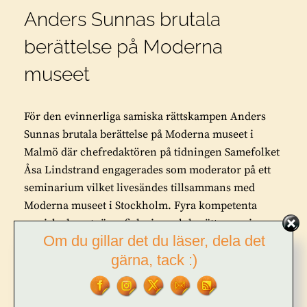
Anders Sunnas brutala
berättelse på Moderna
museet
För den evinnerliga samiska rättskampen Anders
Sunnas brutala berättelse på Moderna museet i
Malmö där chefredaktören på tidningen Samefolket
Åsa Lindstrand engagerades som moderator på ett
seminarium vilket livesändes tillsammans med
Moderna museet i Stockholm. Fyra kompetenta
samiska konstnärer fick visa och berätta om sin …
Om du gillar det du läser, dela det
gärna, tack :)
ANDERS
FORTSÄTT LÄSA
SUNNAS
BRUTALA
BERÄTTELSE