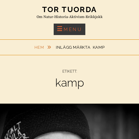
Skip
TOR TUORDA
to
Om Natur-Historia-Aktivism-Kvikkjokk
content
MENU
HEM
INLÄGG MÄRKTA
KAMP
ETIKETT:
kamp