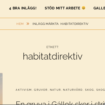
4 BRA INLÄGG!
STÖD MITT ARBETE
GALLE
HEM
INLÄGG MÄRKTA
HABITATDIREKTIV
ETIKETT:
habitatdirektiv
CATEGORIES:
AKTIVISM
,
GRUVOR
,
NATUR
,
NATURVÅRD
,
SKOG
,
SKO
En gruva i Gállok sker i st