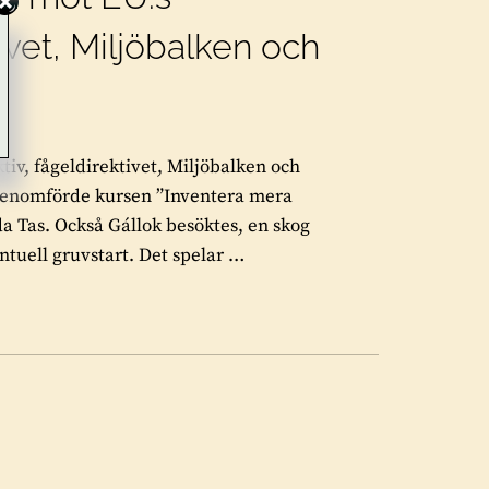
tivet, Miljöbalken och
ktiv, fågeldirektivet, Miljöbalken och
genomförde kursen ”Inventera mera
 Tas. Också Gállok besöktes, en skog
entuell gruvstart. Det spelar …