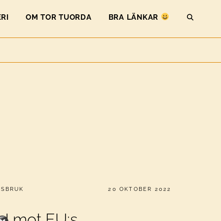
RI
OM TOR TUORDA
BRA LÄNKAR
SEAR
PUBLICERAT
GSBRUK
20 OKTOBER 2022
rid mot EU:s