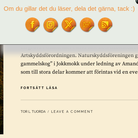
Om du gillar det du läser, dela det gärna, tack :)
habitatdirektiv, fågeldirek
Artskyddsförordningen
En gruva i Gállok sker i strid mot EU:s habitatdire
Artskyddsförordningen. Naturskyddsföreningen 
gammelskog” i Jokkmokk under ledning av Amanda
som till stora delar kommer att förintas vid en ev
EN
FORTSÄTT LÄSA
GRUVA
I
GÁLLOK
BY
TOR L. TUORDA
LEAVE A COMMENT
SKER
I
STRID
MOT
EU:S