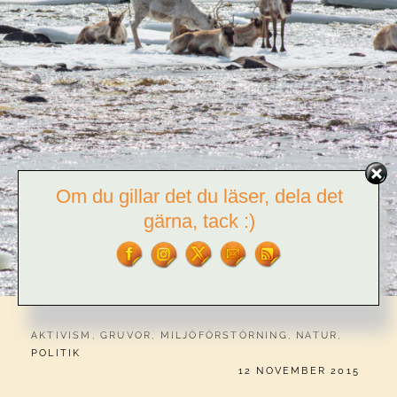
Om du gillar det du läser, dela det
gärna, tack :)
CATEGORIES:
AKTIVISM
,
GRUVOR
,
MILJÖFÖRSTÖRNING
,
NATUR
,
POLITIK
PUBLICERAT
12 NOVEMBER 2015