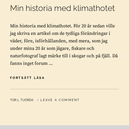
Min historia med klimathotet
Min historia med klimathotet. För 20 år sedan ville
jag skriva en artikel om de tydliga förändringar i
väder, före, isförhållanden, med mera, som jag
under mina 20 år som jägare, fiskare och
naturfotograf lagt märke till i skogar och på fjäll. Då
fanns inget forum …
MIN
FORTSÄTT LÄSA
HISTORIA
MED
KLIMATHOTET
BY
TOR L. TUORDA
LEAVE A COMMENT