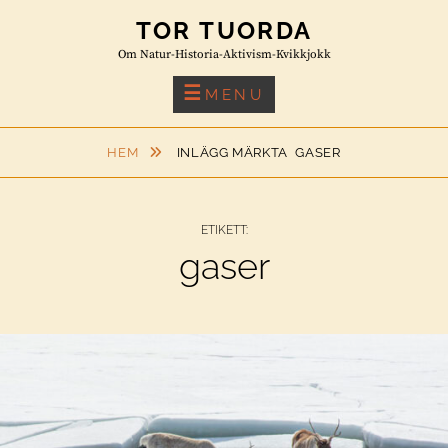
Skip
TOR TUORDA
to
Om Natur-Historia-Aktivism-Kvikkjokk
content
MENU
HEM
INLÄGG MÄRKTA
GASER
ETIKETT:
gaser