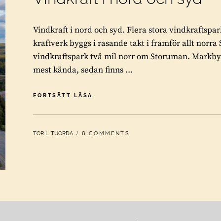
Vindkraft i nord och syd. Flera stora vindkraftspa
kraftverk byggs i rasande takt i framför allt norra
vindkraftspark två mil norr om Storuman. Markbyg
mest kända, sedan finns …
VINDKRAFT
FORTSÄTT LÄSA
I
NORD
OCH
BY
TOR L. TUORDA
8 COMMENTS
SYD