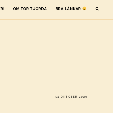
RI
OM TOR TUORDA
BRA LÄNKAR
SEAR
PUBLICERAT
12 OKTOBER 2020