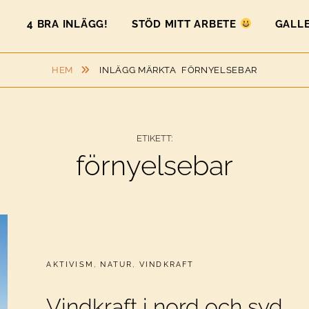
4 BRA INLÄGG!
STÖD MITT ARBETE
GALLE
HEM
INLÄGG MÄRKTA
FÖRNYELSEBAR
ETIKETT:
förnyelsebar
CATEGORIES:
AKTIVISM
,
NATUR
,
VINDKRAFT
Vindkraft i nord och syd