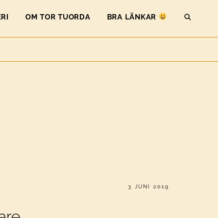
RI
OM TOR TUORDA
BRA LÄNKAR
SEAR
PUBLICERAT
3 JUNI 2019
are