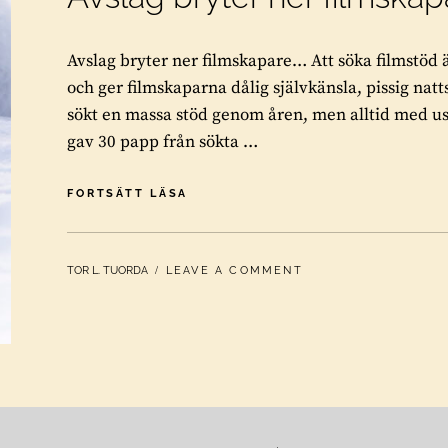
Avslag bryter ner filmskapare… Att söka filmstöd
och ger filmskaparna dålig självkänsla, pissig nat
sökt en massa stöd genom åren, men alltid med us
gav 30 papp från sökta …
AVSLAG
FORTSÄTT LÄSA
BRYTER
NER
FILMSKAPARE
BY
TOR L. TUORDA
LEAVE A COMMENT