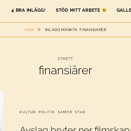
4 BRA INLÄGG!
STÖD MITT ARBETE
GALLE
HEM
INLÄGG MÄRKTA
FINANSIÄRER
ETIKETT:
finansiärer
CATEGORIES:
KULTUR
,
POLITIK
,
SAMER
,
STAD
Avslag bryter ner filmskap