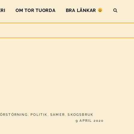
RI
OM TOR TUORDA
BRA LÄNKAR
SEAR
FÖRSTÖRNING
,
POLITIK
,
SAMER
,
SKOGSBRUK
PUBLICERAT
9 APRIL 2020