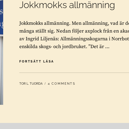
Jokkmokks allmänning
Jokkmokks allmänning. Men allmänning, vad är det
många ställt sig. Nedan följer axplock från en ak
av Ingrid Liljenäs: Allmänningsskogarna i Norrbot
enskilda skogs- och jordbruket. ”Det är …
JOKKMOKKS
FORTSÄTT LÄSA
ALLMÄNNING
BY
TOR L. TUORDA
4 COMMENTS