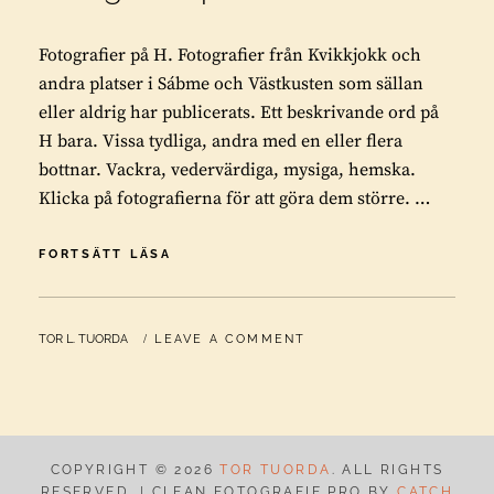
Fotografier på H. Fotografier från Kvikkjokk och
andra platser i Sábme och Västkusten som sällan
eller aldrig har publicerats. Ett beskrivande ord på
H bara. Vissa tydliga, andra med en eller flera
bottnar. Vackra, vedervärdiga, mysiga, hemska.
Klicka på fotografierna för att göra dem större. …
FOTOGRAFIER
FORTSÄTT LÄSA
PÅ
H
BY
TOR L. TUORDA
LEAVE A COMMENT
COPYRIGHT © 2026
TOR TUORDA
. ALL RIGHTS
RESERVED. | CLEAN FOTOGRAFIE PRO BY
CATCH