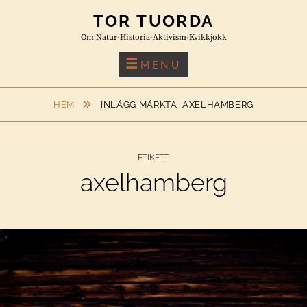
Skip
TOR TUORDA
to
Om Natur-Historia-Aktivism-Kvikkjokk
content
MENU
HEM
INLÄGG MÄRKTA
AXELHAMBERG
ETIKETT:
axelhamberg