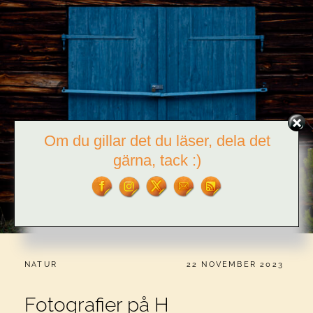
Om du gillar det du läser, dela det
gärna, tack :)
CATEGORIES:
PUBLICERAT
NATUR
22 NOVEMBER 2023
Fotografier på H