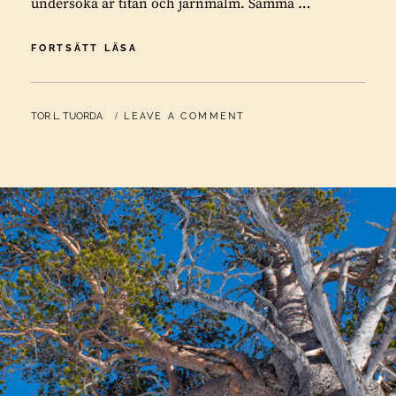
undersöka är titan och järnmalm. Samma …
GRUVAN
FORTSÄTT LÄSA
I
KALLAK
HOTAR
BY
TOR L. TUORDA
LEAVE A COMMENT
LAPONIA