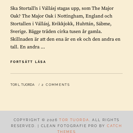
Ska Stortall’n i Vállásj stagas upp, som The Major
Oak? The Major Oak i Nottingham, England och
Stortallen i Vállásj, Kvikkjokk, Huhttán, Sábme,
Sverige. Bägge träden cirka tusen år gamla.
Skillnaden är att den ena är en ek och den andra en
tall. En andra …
SKA
FORTSÄTT LÄSA
STORTALL’N
I
VÁLLÁSJ
BY
TOR L. TUORDA
2 COMMENTS
STAGAS
UPP,
SOM
THE
MAJOR
OAK?
COPYRIGHT © 2026
TOR TUORDA
. ALL RIGHTS
RESERVED. | CLEAN FOTOGRAFIE PRO BY
CATCH
THEMES