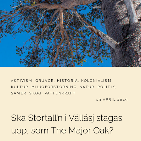
CATEGORIES:
AKTIVISM
,
GRUVOR
,
HISTORIA
,
KOLONIALISM
,
KULTUR
,
MILJÖFÖRSTÖRNING
,
NATUR
,
POLITIK
,
SAMER
,
SKOG
,
VATTENKRAFT
PUBLICERAT
19 APRIL 2019
Ska Stortall’n i Vállásj stagas
upp, som The Major Oak?