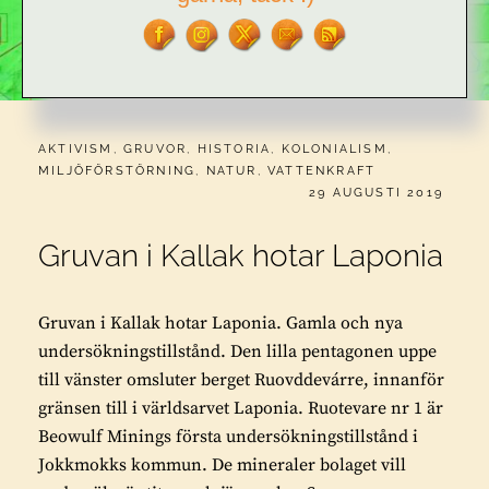
CATEGORIES:
AKTIVISM
,
GRUVOR
,
HISTORIA
,
KOLONIALISM
,
MILJÖFÖRSTÖRNING
,
NATUR
,
VATTENKRAFT
PUBLICERAT
29 AUGUSTI 2019
Gruvan i Kallak hotar Laponia
Gruvan i Kallak hotar Laponia. Gamla och nya
undersökningstillstånd. Den lilla pentagonen uppe
till vänster omsluter berget Ruovddevárre, innanför
gränsen till i världsarvet Laponia. Ruotevare nr 1 är
Beowulf Minings första undersökningstillstånd i
Jokkmokks kommun. De mineraler bolaget vill