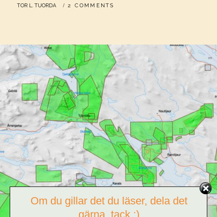
BY
TOR L. TUORDA
2 COMMENTS
VID
KVIKKJOKK,
OCH
KRIMINELL
Om du gillar det du läser, dela det
gärna, tack :)