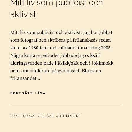
Mitt liv som publicist och
aktivist
Mitt liv som publicist och aktivist. Jag har jobbat
som fotograf och skribent på frilansbasis sedan
slutet av 1980-talet och började filma kring 2005.
Några kortare perioder jobbade jag också i
åldringsvården både i Kvikkjokk och i Jokkmokk
och som bildlärare på gymnasiet. Eftersom
frilansandet …
MITT
FORTSÄTT LÄSA
LIV
SOM
PUBLICIST
BY
TOR L. TUORDA
LEAVE A COMMENT
OCH
AKTIVIST