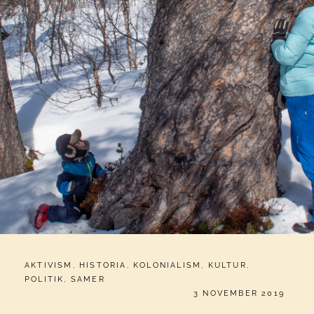
CATEGORIES:
AKTIVISM
,
HISTORIA
,
KOLONIALISM
,
KULTUR
,
POLITIK
,
SAMER
PUBLICERAT
3 NOVEMBER 2019