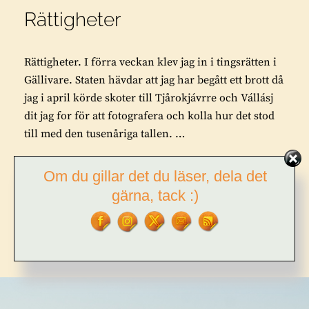
Rättigheter
Rättigheter. I förra veckan klev jag in i tingsrätten i
Gällivare. Staten hävdar att jag har begått ett brott då
jag i april körde skoter till Tjårokjávrre och Vállásj
dit jag for för att fotografera och kolla hur det stod
till med den tusenåriga tallen. …
RÄTTIGHETER
FORTSÄTT LÄSA
Om du gillar det du läser, dela det
gärna, tack :)
BY
TOR L. TUORDA
4 COMMENTS