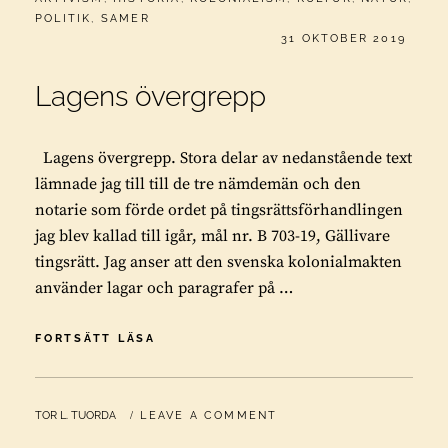
POLITIK
,
SAMER
PUBLICERAT
31 OKTOBER 2019
Lagens övergrepp
Lagens övergrepp. Stora delar av nedanstående text
lämnade jag till till de tre nämdemän och den
notarie som förde ordet på tingsrättsförhandlingen
jag blev kallad till igår, mål nr. B 703-19, Gällivare
tingsrätt. Jag anser att den svenska kolonialmakten
använder lagar och paragrafer på …
LAGENS
FORTSÄTT LÄSA
ÖVERGREPP
BY
TOR L. TUORDA
LEAVE A COMMENT