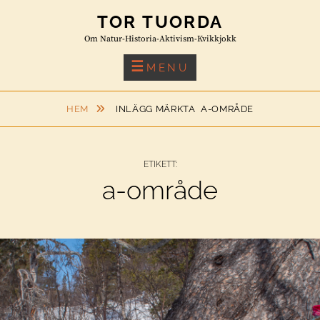
Skip
TOR TUORDA
to
Om Natur-Historia-Aktivism-Kvikkjokk
content
MENU
HEM
INLÄGG MÄRKTA
A-OMRÅDE
ETIKETT:
a-område