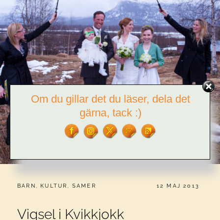
Om du gillar det du läser, dela det
gärna, tack :)
CATEGORIES:
PUBLICERAT
BARN
,
KULTUR
,
SAMER
12 MAJ 2013
Vigsel i Kvikkjokk