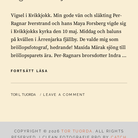
Vigsel i Kvikkjokk. Min gode vän och släkting Per-
Ragnar Iverstrand och hans Maya Forsberg vigde sig
i Kvikkjokks kyrka den 10 maj. Middag och baluns
på kvällen i Årrenjarka fjällby. De valde mig som
bröllopsfotograf, hedrande! Maxida Märak sjöng till
bröllopsparets ära. Per-Ragnars brorsdotter Indra …
VIGSEL
FORTSÄTT LÄSA
I
KVIKKJOKK
BY
TOR L. TUORDA
LEAVE A COMMENT
COPYRIGHT © 2026
TOR TUORDA
. ALL RIGHTS
RESERVED. | CLEAN FOTOGRAFIE PRO BY
CATCH