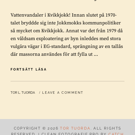
Vattenvandaler i Kvikkjokk! Innan slutet på 1970-
talet bryddde sig inte Jokkmokks kommunpolitiker
så mycket om Kvikkjokk. Annat var det från 1979 då
en våldsam exploatering av byn inleddes med stora
vulgära vägar i EG-standard, sprängning av en tallås
där massorna användes för att fylla ut …
VATTENVANDALER
FORTSÄTT LÄSA
I
KVIKKJOKK!
BY
TOR L. TUORDA
LEAVE A COMMENT
COPYRIGHT © 2026
TOR TUORDA
. ALL RIGHTS
RESERVED. | CLEAN FOTOGRAFIE PRO BY
CATCH