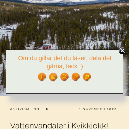
Om du gillar det du läser, dela det
gärna, tack :)
CATEGORIES:
PUBLICERAT
AKTIVISM
,
POLITIK
1 NOVEMBER 2020
Vattenvandaler i Kvikkjokk!