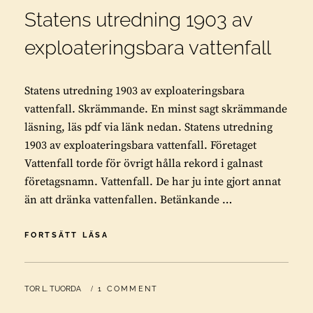
Statens utredning 1903 av
exploateringsbara vattenfall
Statens utredning 1903 av exploateringsbara
vattenfall. Skrämmande. En minst sagt skrämmande
läsning, läs pdf via länk nedan. Statens utredning
1903 av exploateringsbara vattenfall. Företaget
Vattenfall torde för övrigt hålla rekord i galnast
företagsnamn. Vattenfall. De har ju inte gjort annat
än att dränka vattenfallen. Betänkande …
STATENS
FORTSÄTT LÄSA
UTREDNING
1903
AV
BY
TOR L. TUORDA
1 COMMENT
EXPLOATERINGSBARA
VATTENFALL