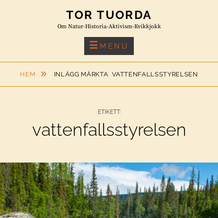
Skip
TOR TUORDA
to
Om Natur-Historia-Aktivism-Kvikkjokk
content
MENU
HEM
INLÄGG MÄRKTA
VATTENFALLSSTYRELSEN
ETIKETT:
vattenfallsstyrelsen