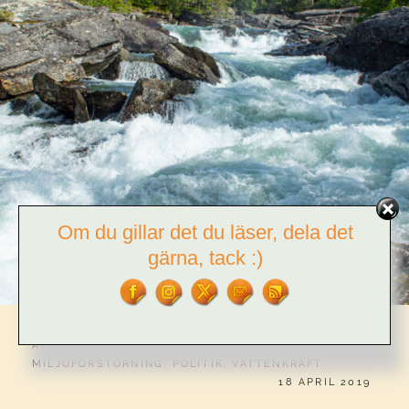
Om du gillar det du läser, dela det
gärna, tack :)
CATEGORIES:
AKTIVISM
,
GRUVOR
,
HISTORIA
,
KOLONIALISM
,
MILJÖFÖRSTÖRNING
,
POLITIK
,
VATTENKRAFT
PUBLICERAT
18 APRIL 2019