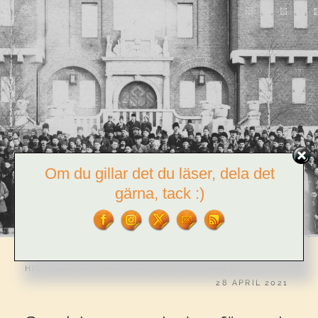
Om du gillar det du läser, dela det
gärna, tack :)
CATEGORIES:
HISTORIA
,
KOLONIALISM
,
POLITIK
,
SAMER
PUBLICERAT
28 APRIL 2021