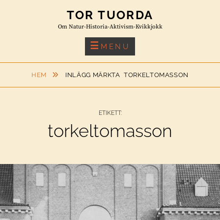
Skip
TOR TUORDA
to
Om Natur-Historia-Aktivism-Kvikkjokk
content
MENU
HEM
INLÄGG MÄRKTA
TORKELTOMASSON
ETIKETT:
torkeltomasson