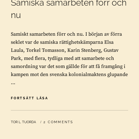
Samiska samarbeten förr och
nu
Samiskt samarbeten förr och nu. I början av förra
seklet var de samiska rättighetskämparna Elsa
Laula, Torkel Tomasson, Karin Stenberg, Gustav
Park, med flera, tydliga med att samarbete och
samordning var det som gällde för att få framgång i
kampen mot den svenska kolonialmaktens glupande
…
SAMISKA
FORTSÄTT LÄSA
SAMARBETEN
FÖRR
OCH
BY
TOR L. TUORDA
2 COMMENTS
NU